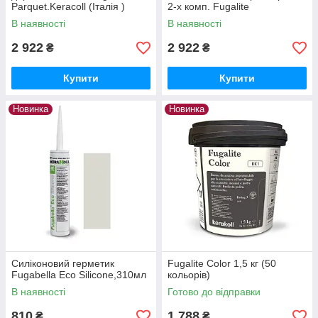
Parquet.Keracoll (Італія )
2-х комп. Fugalite
Eco,Kerakoll (Італія ) 3 кг.
В наявності
В наявності
2 922
2 922
₴
₴
Купити
Купити
Новинка
Новинка
Силіконовий герметик
Fugalite Color 1,5 кг (50
Fugabella Eco Silicone,310мл
кольорів)
В наявності
Готово до відправки
810
1 788
₴
₴