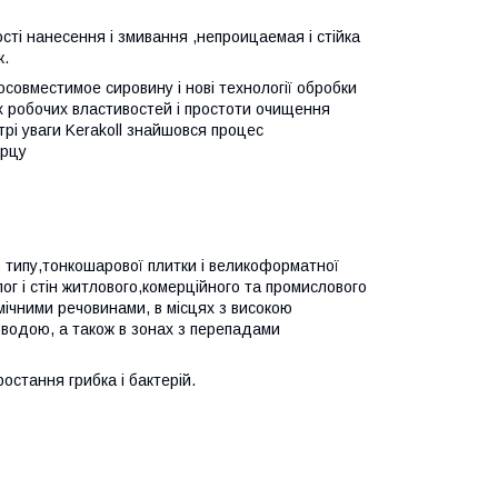
сті нанесення і змивання ,непроицаемая і стійка
к.
косовместимое сировину і нові технології обробки
 робочих властивостей і простоти очищення
рі уваги Kerakoll знайшовся процес
арцу
о типу,тонкошарової плитки і великоформатної
ог і стін житлового,комерційного та промислового
мічними речовинами, в місцях з високою
 водою, а також в зонах з перепадами
остання грибка і бактерій.