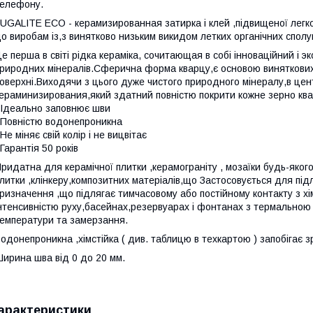
елефону.
UGALITE ECO - керамизированная затирка і клей ,підвищеної легко
о виробам із,з винятково низьким викидом летких органічних сполу
е перша в світі рідка кераміка, сочитающая в собі інноваційний і э
риродних мінералів.Сферична форма кварцу,є основою виняткових
оверхні.Виходячи з цього дуже чистого природного мінералу,в цент
ераминизирования,який здатний повністю покрити кожне зерно кв
 Ідеально заповнює шви
 Повністю водонепроникна
 Не міняє свій колір і не вицвітає
 Гарантія 50 років
ридатна для керамічної плитки ,керамограніту , мозаїки будь-яког
литки ,клінкеру,композитних матеріалів,що Застосовується для підл
ризначення ,що підлягає тимчасовому або постійному контакту з хі
нтенсивністю руху,басейнах,резервуарах і фонтанах з термальною
емператури та замерзання.
одонепроникна ,хімстійка ( див. таблицю в техкартою ) запобігає зр
ирина шва від 0 до 20 мм.
арактеристики