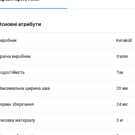
Основні атрибути
иробник
Kerakoll
раїна виробник
Італія
одостійкість
Так
аксимальна ширина шва
20 мм
ермін зберігання
24 міс
асовка матеріалу
3 кг