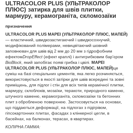
ULTRACOLOR PLUS (УЛЬТРАКОЛОР
ПЛЮС) затирка для швів плитки,
мармуру, керамограніта, скломозаїки
призначення
ULTRACOLOR PLUS
MAPEI (УЛЬТРАКОЛОР ПЛЮС, МАПЕЙ)
— еластичний, швидкозастигаючий і швидкосохнучий,
модифікований полімерами, невицвітаючий шовний
заповнювач для швів від 2 мм до 20 мм з гідрофобним
ефектом
DropEffect
(ефект краплі) і антигрибковим бар'єром
BioBlock
, який запобігає появі грибка і цвілі.
MAPEI
ULTRACOLOR PLUS (УЛЬТРАКОЛОР ПЛЮС, МАПЕЙ)
це
суміш на базі спеціальних цементів, яка легко розчиняється,
використовується в якості затірки для швів всередині та зовні
приміщень, для підлог і стін для всіх типів керамічної плитки,
мармуру, склоблоків, мозаїки, теракоти, природного каменю,
штучного каменю, керамограніта, скломозаїки та бетонних
плит з обробленою поверхнею. Застосовується на основах,
що піддаються деформації, на підлогах з підігрівом,
гіпсокартонних плитах, фасадах з клінкерної цегли, в
басейнах, на балконах, терасах, в квартирах.
КОЛІРНА ГАММА: