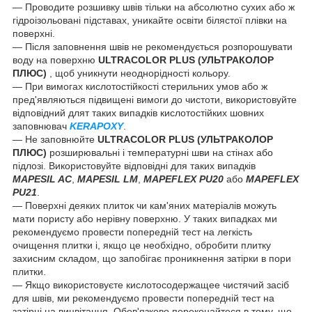
— Проводите розшивку швів тільки на абсолютно сухих або ж
гідроізольовані підставах, уникайте освіти білястої плівки на
поверхні.
— Після заповнення швів не рекомендується розпорошувати
воду на поверхню
ULTRACOLOR PLUS (УЛЬТРАКОЛОР
ПЛЮС)
, щоб уникнути неоднорідності кольору.
— При вимогах кислотостійкості стерильних умов або ж
пред'являються підвищені вимоги до чистоти, використовуйте
відповідний длят таких випадків кислотостійких шовних
заповнювач
KERAPOXY
.
— Не заповнюйте
ULTRACOLOR PLUS (УЛЬТРАКОЛОР
ПЛЮС)
розширювальні і температурні шви на стінах або
підлозі. Використовуйте відповідні для таких випадків
MAPESIL AC
,
MAPESIL LM
,
MAPEFLEX PU20
або
MAPEFLEX
PU21
.
— Поверхні деяких плиток чи кам'яних матеріалів можуть
мати пористу або нерівну поверхню. У таких випадках ми
рекомендуємо провести попередній тест на легкість
очищення плитки і, якщо це необхідно, обробити плитку
захисним складом, що запобігає проникнення затірки в пори
плитки.
— Якщо використовуєте кислотосодержащее чистячий засіб
для швів, ми рекомендуємо провести попередній тест на
затірці на вицвітання. Обов'язково переконайтеся в тому, що