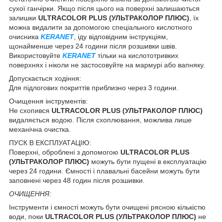
сухої ганчірки. Якщо після цього на поверхні залишаються
залишки
ULTRACOLOR PLUS (УЛЬТРАКОЛОР ПЛЮС)
, їх
можна видалити за допомогою спеціального кислотного
очисника
KERANET
, іду відповідним інструкціям,
щонайменше через 24 години після розшивки швів.
Використовуйте
KERANET
тільки на кислототривких
поверхнях і ніколи не застосовуйте на мармурі або вапняку.
Допускається ходіння:
Для підлогових покриттів приблизно через 3 години.
Очищення інструментів:
Не схопився
ULTRACOLOR PLUS (УЛЬТРАКОЛОР ПЛЮС)
видаляється водою. Після схоплювання, можлива лише
механічна очистка.
ПУСК В ЕКСПЛУАТАЦІЮ:
Поверхні, оброблені з допомогою
ULTRACOLOR PLUS
(УЛЬТРАКОЛОР ПЛЮС)
можуть бути пущені в експлуатацію
через 24 години. Ємності і плавальні басейни можуть бути
заповнені через 48 годин після розшивки.
ОЧИЩЕННЯ:
Інструменти і ємності можуть бути очищені рясною кількістю
води, поки
ULTRACOLOR PLUS (УЛЬТРАКОЛОР ПЛЮС)
не