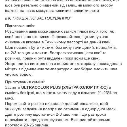
шов був ретельно очищений від залишків миючого засобу
інакше, на швах можуть залишитися сліди кислоти.
ІНСТРУКЦІЯ ПО ЗАСТОСУВАННЮ:
Підготовка швів:
Розшивання швів може здійснюватися тільки після того, як
клей повністю схопився. Переконайтеся, що минув час
очікування вказане в Технічному паспорті на даний клей.
Шов повинен бути чистим, без пилу і очищений, принаймні,
на 2/3 товщини плитки. Бистросхвативающіеся клеї та
розчини, повинні бути видалені поки вони ще свіжі.
Якщо плитка виготовлена з пористого матеріалу і покладена в
місцях з підвищеною температурою необхідно змочити шви
чистою водою.
Приготування суміші:
Засипте
ULTRACOLOR PLUS (УЛЬТРАКОЛОР ПЛЮС)
в
ємність без іржі, що містить чисту воду в кількості 21-23% по
масі.
Перемішайте розчин низькошвидкісний мішалкою, щоб
уникнути залучення повітря до отримання однорідної маси.
Дайте розчину відстоятися 2-3 хвилини і ще раз трохи
перемішати перед застосуванням. Використайте розчин
протягом 20-25 хвилин.