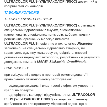
ULTRACOLOR PLUS (УЛЬТРАКОЛОР ПЛЮС)
доступний в
колірній гамі 26 кольорів.
ТАБЛИЦЯ КОЛЬОРІВ
ТЕХНІЧНІ ХАРАКТЕРИСТИКИ:
ULTRACOLOR PLUS (УЛЬТРАКОЛОР ПЛЮС)
є сумішшю
спеціальних гідравлічних в'яжучих, високоякісних
наповнювачів, спеціальних полімерів, добавок. водних
репелентів, органічних молекул пігментів.
ULTRACOLOR PLUS
порівняно з технологією
Ultracolor
,
заснованої на спеціальних гідравлічно в'яжучих, які
гарантують відмінну кольорову однорідність, внесені
доповнення передових технологій, розроблених в результаті
досліджень компанії
MAPEI
:
BioBlock®
і
DropEffect®
.
ВЛАСТИВОСТІ:
при змішуванні з водою в пропорції рекомендованої і
правильному технологічному застосуванні:
— водовідштовхувальні властивості з ефектом утворення
краплі на поверхні;
— однорідність кольору і відсутність плям.
ULTRACOLOR
PLUS (УЛЬТРАКОЛОР ПЛЮС)
не вицвітає. З аналізу
зробленого на електронному мікроскопі видно, що в