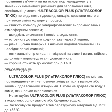
порівнянні з в'яжучими на основі портландцементу в
звичайних цементних розчинах для заповнення швів,
спеціальні цементи в
ULTRACOLOR PLUS (УЛЬТРАКОЛОР
ПЛЮС)
не виділяють гідроксид кальцію, кристали якого є
причиною зміни кольору у процесі;
— стійкість кольору до ультрафіолетових випромінювань і
атмосферним агентам;
— швидкість висипання і легкість видалення;
— готовність до пішого ходіння вже через 3 години;
— рівна щільна поверхня з низьким водопоглинанням і як
наслідок легкої очисної;
— оптимальні опір стирання міцності на стиск і вигин, стійкість
до циклів «мороз-відлига» і довговічність;
— хороша стійкість до кислот при pH > 3.
РЕКОМЕНДАЦІЇ:
—
ULTRACOLOR PLUS (УЛЬТРАКОЛОР ПЛЮС)
не містить
портландцементу і не повинен змішуватися з вапном або
іншими гідравлічними в'яжучими. Ніколи не додавайте воду в
заміс, який почав схоплюватися.
— Не змішуйте
ULTRACOLOR PLUS (УЛЬТРАКОЛОР ПЛЮС)
з жорсткою, солонуватою або брудною водою.
— Застосовуйте продукт в температурному інтервалі від +5°С
до +35°С.