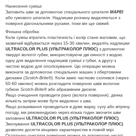
Нанесення суміші:
Заповніть шви за допомогою спеціального шпателя
MAPEI
або гумового шпателя. Надлишки розчину видаляються з
поверхні діагональними рухами, поки він ще свіжий.
Фінішна обробка:
Коли суміш втратить пластичність і колір стане матовим, що
зазвичай відбувається через 15-30 хвилин, видаліть надлишки
ULTRACOLOR PLUS (УЛЬТРАКОЛОР ПЛЮС)
з допомогою
твердої вологої губки, використовуючи дві ємності з водою:
одну для видалення надлишків суміші з губки, а другу-з
чистою водою для ополіскування. Цю операцію можна
виконати за допомогою спеціальних машин з обертовими
дисками (
Scotch-Brite®
). Коли заміс частково схопився (через
50-60 хвилин) можна розгладити поверхню швів вологою
губкою
Scotch-Brite®
або абразивним диском.
Якщо очищення проводити рано (волога поверхня), деяка
кількість затірки може бути видалено з шва.
Якщо розшивання проводиться в дуже жарку, суху або вітряну
погоду, ми рекомендуємо через кілька годин змочити шви
заповнені
ULTRACOLOR PLUS (УЛЬТРАКОЛОР ПЛЮС)
.
Змочування
ULTRACOLOR PLUS (УЛЬТРАКОЛОР ПЛЮС)
дозволяє досягти кінцевих характеристик в повній мірі.
Остаточно очистити поверхню можна за допомогою чистої