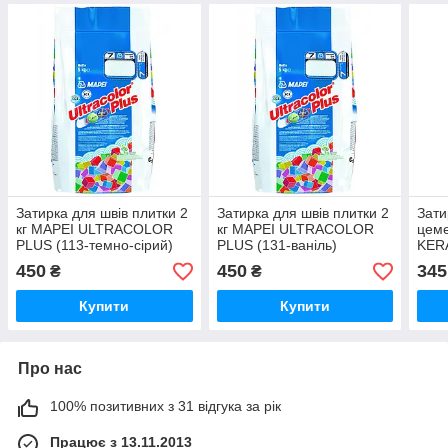
Затирка для швів плитки 2
Затирка для швів плитки 2
Зати
кг MAPEI ULTRACOLOR
кг MAPEI ULTRACOLOR
цеме
PLUS (113-темно-сірий)
PLUS (131-ваніль)
KER
FF14
450
450
345
₴
₴
Map
Купити
Купити
Про нас
100% позитивних з 31 відгука за рік
Працює з 13.11.2013