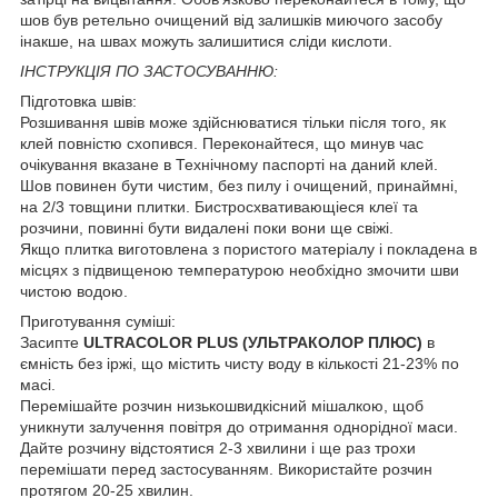
шов був ретельно очищений від залишків миючого засобу
інакше, на швах можуть залишитися сліди кислоти.
ІНСТРУКЦІЯ ПО ЗАСТОСУВАННЮ:
Підготовка швів:
Розшивання швів може здійснюватися тільки після того, як
клей повністю схопився. Переконайтеся, що минув час
очікування вказане в Технічному паспорті на даний клей.
Шов повинен бути чистим, без пилу і очищений, принаймні,
на 2/3 товщини плитки. Бистросхвативающіеся клеї та
розчини, повинні бути видалені поки вони ще свіжі.
Якщо плитка виготовлена з пористого матеріалу і покладена в
місцях з підвищеною температурою необхідно змочити шви
чистою водою.
Приготування суміші:
Засипте
ULTRACOLOR PLUS (УЛЬТРАКОЛОР ПЛЮС)
в
ємність без іржі, що містить чисту воду в кількості 21-23% по
масі.
Перемішайте розчин низькошвидкісний мішалкою, щоб
уникнути залучення повітря до отримання однорідної маси.
Дайте розчину відстоятися 2-3 хвилини і ще раз трохи
перемішати перед застосуванням. Використайте розчин
протягом 20-25 хвилин.