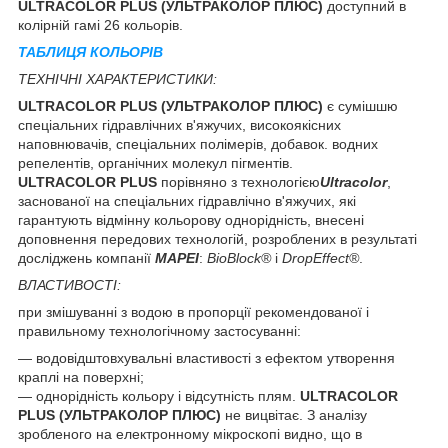
ULTRACOLOR PLUS (УЛЬТРАКОЛОР ПЛЮС)
доступний в
колірній гамі 26 кольорів.
ТАБЛИЦЯ КОЛЬОРІВ
ТЕХНІЧНІ ХАРАКТЕРИСТИКИ:
ULTRACOLOR PLUS (УЛЬТРАКОЛОР ПЛЮС)
є сумішшю
спеціальних гідравлічних в'яжучих, високоякісних
наповнювачів, спеціальних полімерів, добавок. водних
репелентів, органічних молекул пігментів.
ULTRACOLOR PLUS
порівняно з технологією
Ultracolor
,
заснованої на спеціальних гідравлічно в'яжучих, які
гарантують відмінну кольорову однорідність, внесені
доповнення передових технологій, розроблених в результаті
досліджень компанії
MAPEI
:
BioBlock®
і
DropEffect®
.
ВЛАСТИВОСТІ:
при змішуванні з водою в пропорції рекомендованої і
правильному технологічному застосуванні:
— водовідштовхувальні властивості з ефектом утворення
краплі на поверхні;
— однорідність кольору і відсутність плям.
ULTRACOLOR
PLUS (УЛЬТРАКОЛОР ПЛЮС)
не вицвітає. З аналізу
зробленого на електронному мікроскопі видно, що в