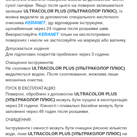
сухої ганчірки. Якщо після цього на поверхні залишаються
залишки
ULTRACOLOR PLUS (УЛЬТРАКОЛОР ПЛЮС)
, їх
можна видалити за допомогою спеціального кислотного
очисника
KERANET
, іду відповідним інструкціям,
щонайменше через 24 години після розшивки швів.
Використовуйте
KERANET
тільки на кислототривких
поверхнях і ніколи не застосовуйте на мармурі або вапняку.
Допускається ходіння:
Для підлогових покриттів приблизно через 3 години.
Очищення інструментів:
Не схопився
ULTRACOLOR PLUS (УЛЬТРАКОЛОР ПЛЮС)
видаляється водою. Після схоплювання, можлива лише
механічна очистка.
ПУСК В ЕКСПЛУАТАЦІЮ:
Поверхні, оброблені з допомогою
ULTRACOLOR PLUS
(УЛЬТРАКОЛОР ПЛЮС)
можуть бути пущені в експлуатацію
через 24 години. Ємності і плавальні басейни можуть бути
заповнені через 48 годин після розшивки.
ОЧИЩЕННЯ:
Інструменти і ємності можуть бути очищені рясною кількістю
води, поки
ULTRACOLOR PLUS (УЛЬТРАКОЛОР ПЛЮС)
не