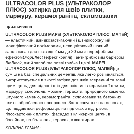
ULTRACOLOR PLUS (УЛЬТРАКОЛОР
ПЛЮС) затирка для швів плитки,
мармуру, керамограніта, скломозаїки
призначення
ULTRACOLOR PLUS
MAPEI (УЛЬТРАКОЛОР ПЛЮС, МАПЕЙ)
— еластичний, швидкозастигаючий і швидкосохнучий,
модифікований полімерами, невицвітаючий шовний
заповнювач для швів від 2 мм до 20 мм з гідрофобним
ефектом
DropEffect
(ефект краплі) і антигрибковим бар'єром
BioBlock
, який запобігає появі грибка і цвілі.
MAPEI
ULTRACOLOR PLUS (УЛЬТРАКОЛОР ПЛЮС, МАПЕЙ)
це
суміш на базі спеціальних цементів, яка легко розчиняється,
використовується в якості затірки для швів всередині та зовні
приміщень, для підлог і стін для всіх типів керамічної плитки,
мармуру, склоблоків, мозаїки, теракоти, природного каменю,
штучного каменю, керамограніта, скломозаїки та бетонних
плит з обробленою поверхнею. Застосовується на основах,
що піддаються деформації, на підлогах з підігрівом,
гіпсокартонних плитах, фасадах з клінкерної цегли, в
басейнах, на балконах, терасах, в квартирах.
КОЛІРНА ГАММА: