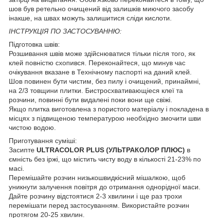
шов був ретельно очищений від залишків миючого засобу
інакше, на швах можуть залишитися сліди кислоти.
ІНСТРУКЦІЯ ПО ЗАСТОСУВАННЮ:
Підготовка швів:
Розшивання швів може здійснюватися тільки після того, як
клей повністю схопився. Переконайтеся, що минув час
очікування вказане в Технічному паспорті на даний клей.
Шов повинен бути чистим, без пилу і очищений, принаймні,
на 2/3 товщини плитки. Бистросхвативающіеся клеї та
розчини, повинні бути видалені поки вони ще свіжі.
Якщо плитка виготовлена з пористого матеріалу і покладена в
місцях з підвищеною температурою необхідно змочити шви
чистою водою.
Приготування суміші:
Засипте
ULTRACOLOR PLUS (УЛЬТРАКОЛОР ПЛЮС)
в
ємність без іржі, що містить чисту воду в кількості 21-23% по
масі.
Перемішайте розчин низькошвидкісний мішалкою, щоб
уникнути залучення повітря до отримання однорідної маси.
Дайте розчину відстоятися 2-3 хвилини і ще раз трохи
перемішати перед застосуванням. Використайте розчин
протягом 20-25 хвилин.