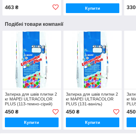
463
330
₴
Купити
Подібні товари компанії
Затирка для швів плитки 2
Затирка для швів плитки 2
Зати
кг MAPEI ULTRACOLOR
кг MAPEI ULTRACOLOR
кг 
PLUS (113-темно-сірий)
PLUS (131-ваніль)
PLUS
450
450
450
₴
₴
Купити
Купити