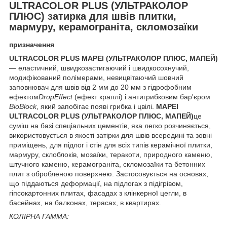
ULTRACOLOR PLUS (УЛЬТРАКОЛОР
ПЛЮС) затирка для швів плитки,
мармуру, керамограніта, скломозаїки
призначення
ULTRACOLOR PLUS
MAPEI (УЛЬТРАКОЛОР ПЛЮС, МАПЕЙ)
— еластичний, швидкозастигаючий і швидкосохнучий,
модифікований полімерами, невицвітаючий шовний
заповнювач для швів від 2 мм до 20 мм з гідрофобним
ефектом
DropEffect
(ефект краплі) і антигрибковим бар'єром
BioBlock
, який запобігає появі грибка і цвілі.
MAPEI
ULTRACOLOR PLUS (УЛЬТРАКОЛОР ПЛЮС, МАПЕЙ)
це
суміш на базі спеціальних цементів, яка легко розчиняється,
використовується в якості затірки для швів всередині та зовні
приміщень, для підлог і стін для всіх типів керамічної плитки,
мармуру, склоблоків, мозаїки, теракоти, природного каменю,
штучного каменю, керамограніта, скломозаїки та бетонних
плит з обробленою поверхнею. Застосовується на основах,
що піддаються деформації, на підлогах з підігрівом,
гіпсокартонних плитах, фасадах з клінкерної цегли, в
басейнах, на балконах, терасах, в квартирах.
КОЛІРНА ГАММА: