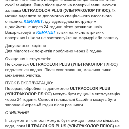
сухої ганчірки. Якщо після цього на поверхні залишаються
залишки
ULTRACOLOR PLUS (УЛЬТРАКОЛОР ПЛЮС)
, їх
можна видалити за допомогою спеціального кислотного
очисника
KERANET
, іду відповідним інструкціям,
щонайменше через 24 години після розшивки швів.
Використовуйте
KERANET
тільки на кислототривких
поверхнях і ніколи не застосовуйте на мармурі або вапняку.
Допускається ходіння:
Для підлогових покриттів приблизно через 3 години.
Очищення інструментів:
Не схопився
ULTRACOLOR PLUS (УЛЬТРАКОЛОР ПЛЮС)
видаляється водою. Після схоплювання, можлива лише
механічна очистка.
ПУСК В ЕКСПЛУАТАЦІЮ:
Поверхні, оброблені з допомогою
ULTRACOLOR PLUS
(УЛЬТРАКОЛОР ПЛЮС)
можуть бути пущені в експлуатацію
через 24 години. Ємності і плавальні басейни можуть бути
заповнені через 48 годин після розшивки.
ОЧИЩЕННЯ:
Інструменти і ємності можуть бути очищені рясною кількістю
води, поки
ULTRACOLOR PLUS (УЛЬТРАКОЛОР ПЛЮС)
не