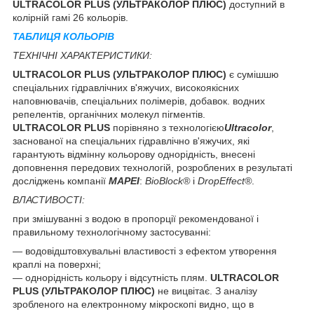
ULTRACOLOR PLUS (УЛЬТРАКОЛОР ПЛЮС)
доступний в
колірній гамі 26 кольорів.
ТАБЛИЦЯ КОЛЬОРІВ
ТЕХНІЧНІ ХАРАКТЕРИСТИКИ:
ULTRACOLOR PLUS (УЛЬТРАКОЛОР ПЛЮС)
є сумішшю
спеціальних гідравлічних в'яжучих, високоякісних
наповнювачів, спеціальних полімерів, добавок. водних
репелентів, органічних молекул пігментів.
ULTRACOLOR PLUS
порівняно з технологією
Ultracolor
,
заснованої на спеціальних гідравлічно в'яжучих, які
гарантують відмінну кольорову однорідність, внесені
доповнення передових технологій, розроблених в результаті
досліджень компанії
MAPEI
:
BioBlock®
і
DropEffect®
.
ВЛАСТИВОСТІ:
при змішуванні з водою в пропорції рекомендованої і
правильному технологічному застосуванні:
— водовідштовхувальні властивості з ефектом утворення
краплі на поверхні;
— однорідність кольору і відсутність плям.
ULTRACOLOR
PLUS (УЛЬТРАКОЛОР ПЛЮС)
не вицвітає. З аналізу
зробленого на електронному мікроскопі видно, що в