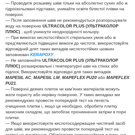
— Проводите розшивку швів тільки на абсолютно сухих або ж
гідроізольовані підставах, уникайте освіти білястої плівки на
поверхні.
— Після заповнення швів не рекомендується розпорошувати
воду на поверхню
ULTRACOLOR PLUS (УЛЬТРАКОЛОР
ПЛЮС)
, щоб уникнути неоднорідності кольору.
— При вимогах кислотостійкості стерильних умов або ж
пред'являються підвищені вимоги до чистоти, використовуйте
відповідний длят таких випадків кислотостійких шовних
заповнювач
KERAPOXY
.
— Не заповнюйте
ULTRACOLOR PLUS (УЛЬТРАКОЛОР
ПЛЮС)
розширювальні і температурні шви на стінах або
підлозі. Використовуйте відповідні для таких випадків
MAPESIL AC
,
MAPESIL LM
,
MAPEFLEX PU20
або
MAPEFLEX
PU21
.
— Поверхні деяких плиток чи кам'яних матеріалів можуть
мати пористу або нерівну поверхню. У таких випадках ми
рекомендуємо провести попередній тест на легкість
очищення плитки і, якщо це необхідно, обробити плитку
захисним складом, що запобігає проникнення затірки в пори
плитки.
— Якщо використовуєте кислотосодержащее чистячий засіб
для швів, ми рекомендуємо провести попередній тест на
затірці на вицвітання. Обов'язково переконайтеся в тому, що