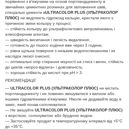
порівнянні з в'яжучими на основі портландцементу в
звичайних цементних розчинах для заповнення швів,
спеціальні цементи в
ULTRACOLOR PLUS (УЛЬТРАКОЛОР
ПЛЮС)
не виділяють гідроксид кальцію, кристали якого є
причиною зміни кольору у процесі;
— стійкість кольору до ультрафіолетових випромінювань і
атмосферним агентам;
— швидкість висипання і легкість видалення;
— готовність до пішого ходіння вже через 3 години;
— рівна щільна поверхня з низьким водопоглинанням і як
наслідок легкої очисної;
— оптимальні опір стирання міцності на стиск і вигин, стійкість
до циклів «мороз-відлига» і довговічність;
— хороша стійкість до кислот при pH > 3.
РЕКОМЕНДАЦІЇ:
—
ULTRACOLOR PLUS (УЛЬТРАКОЛОР ПЛЮС)
не містить
портландцементу і не повинен змішуватися з вапном або
іншими гідравлічними в'яжучими. Ніколи не додавайте воду в
заміс, який почав схоплюватися.
— Не змішуйте
ULTRACOLOR PLUS (УЛЬТРАКОЛОР ПЛЮС)
з жорсткою, солонуватою або брудною водою.
— Застосовуйте продукт в температурному інтервалі від +5°С
до +35°С.