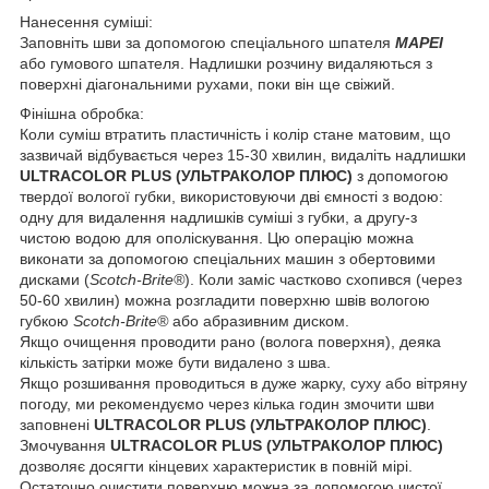
Нанесення суміші:
Заповніть шви за допомогою спеціального шпателя
MAPEI
або гумового шпателя. Надлишки розчину видаляються з
поверхні діагональними рухами, поки він ще свіжий.
Фінішна обробка:
Коли суміш втратить пластичність і колір стане матовим, що
зазвичай відбувається через 15-30 хвилин, видаліть надлишки
ULTRACOLOR PLUS (УЛЬТРАКОЛОР ПЛЮС)
з допомогою
твердої вологої губки, використовуючи дві ємності з водою:
одну для видалення надлишків суміші з губки, а другу-з
чистою водою для ополіскування. Цю операцію можна
виконати за допомогою спеціальних машин з обертовими
дисками (
Scotch-Brite®
). Коли заміс частково схопився (через
50-60 хвилин) можна розгладити поверхню швів вологою
губкою
Scotch-Brite®
або абразивним диском.
Якщо очищення проводити рано (волога поверхня), деяка
кількість затірки може бути видалено з шва.
Якщо розшивання проводиться в дуже жарку, суху або вітряну
погоду, ми рекомендуємо через кілька годин змочити шви
заповнені
ULTRACOLOR PLUS (УЛЬТРАКОЛОР ПЛЮС)
.
Змочування
ULTRACOLOR PLUS (УЛЬТРАКОЛОР ПЛЮС)
дозволяє досягти кінцевих характеристик в повній мірі.
Остаточно очистити поверхню можна за допомогою чистої