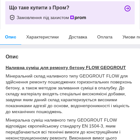
Що таке купити з Пром?
Замовлення під захистом
Опис
Характеристики
Доставка
Оплата
Умови п
Опис
Наливна суміш для ремонту бетону FLOW GEOGROUT
Мінеральний склад наливного типу GEOGROUT FLOW для
здійснення ремонту пошкоджених горизонтальних поверхонь
бетону, а також методом заливання суміші в опалубку. До
складу матеріалу входять спеціальні високоякісні добавки,
завдяки яким даний склад характеризується високими
показниками адгезії до основи, водонепроникності і міцність
до механічних пошкоджень.
Мінеральна суміш наливного типу GEOGROUT FLOW
відповідає європейському стандарту EN 1504-3, яким
передбачаються всі технічні вимоги до конструкційним і
неконструкционному ремонту. Виконання вимог цього