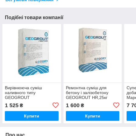
Подібні товари компанії
Вирівнююча суміш
Ремонтна суміш для
Суп
наливного типу
бетону і залізобетону
доба
GEOGROUT
GEOGROUT HR,25кг
Mape
FINITURA,25кг
Mape
1 525
1 600
7 7
₴
₴
Купити
Купити
Про нас