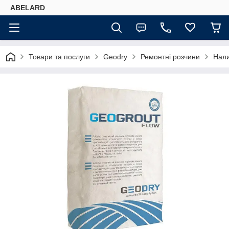
ABELARD
Товари та послуги
Geodry
Ремонтні розчини
Нали