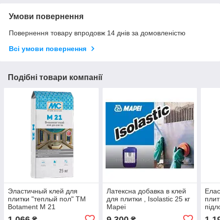
Умови повернення
Повернення товару впродовж 14 днів за домовленістю
Всі умови повернення
Подібні товари компанії
Эластичный клей для
Латексна добавка в клей
Елас
плитки "теплый пол" ТМ
для плитки , Isolastic 25 кг
плит
Botament M 21
Mapei
підл
Gr25кг,белый
.25 к
1 066
9 300
1 1
₴
₴