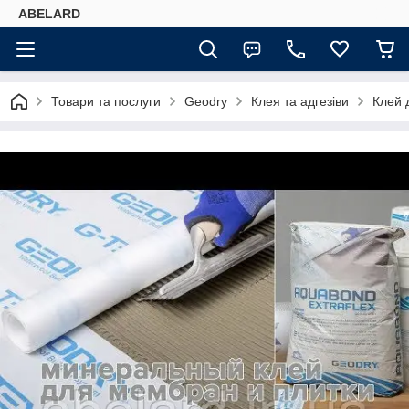
ABELARD
Товари та послуги
Geodry
Клея та адгезіви
Клей 