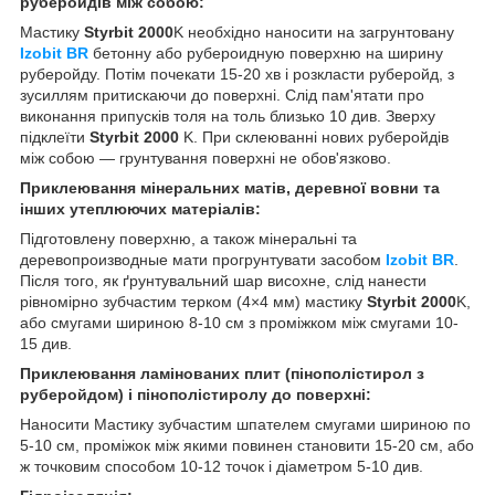
руберойдів між собою:
Мастику
Styrbit 2000
K необхідно наносити на загрунтовану
Izobit BR
бетонну або рубероидную поверхню на ширину
руберойду. Потім почекати 15-20 хв і розкласти руберойд, з
зусиллям притискаючи до поверхні. Слід пам'ятати про
виконання припусків толя на толь близько 10 див. Зверху
підклеїти
Styrbit 2000
K. При склеюванні нових руберойдів
між собою — грунтування поверхні не обов'язково.
Приклеювання мінеральних матів, деревної вовни та
інших утеплюючих матеріалів:
Підготовлену поверхню, а також мінеральні та
деревопроизводные мати прогрунтувати засобом
Izobit
BR
.
Після того, як ґрунтувальний шар висохне, слід нанести
рівномірно зубчастим терком (4×4 мм) мастику
Styrbit 2000
K,
або смугами шириною 8-10 см з проміжком між смугами 10-
15 див.
Приклеювання ламінованих плит (пінополістирол з
руберойдом) і пінополістиролу до
поверхні:
Наносити Мастику зубчастим шпателем смугами шириною по
5-10 см, проміжок між якими повинен становити 15-20 см, або
ж точковим способом 10-12 точок і діаметром 5-10 див.