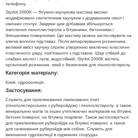
телефону.
Styrbit 2000K — бітумно-каучукова мастика високо
модифіковано синтетичним каучуком з додаванням смол і
хімічних сполук. Завдяки цим добавкам збільшується
зчеплення пеноплистирола з бітумними, бетонними і
бляшаними поверхнями. Цю мастику можна застосовувати на
злегка вологих підставах. Після випаровування розчинника,
великий вміст каучуку сприяє утворенню виключно еластичні-
пластичного шару, пов'язаного з підставою. Шар стійкий до
слабких кислот і лугів, водостійкий. Styrbit 2000K містить
органічний розчинник, який є безпечним для пінополістиролу.
Категорія матеріалу:
Клей, гідроізоляція.
Застосування:
Служить для приклеювання ламінованих плит
(пінополістирольних з руберойдом) і пінополістиролу, а також
мінеральних матів та інших утеплюючих матеріалів на бітумні,
бетонні поверхні, на бітумну покрівлю. Також застосовується
для приклеювання руберойдів на бітумні поверхні, а також
для склеювання руберойдів між собою. Служить для
виконання гідроізоляції в підземних спорудах.