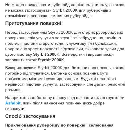
Не можна приклеювати руберойд до пінополістиролу, а також
не можна застосовувати Styrbit 2000K для руберойдів з
алюмінієвою основою і смоляних руберойдів.
Приготування поверхні:
Перед застосуванням Styrbit 2000K для старих руберойдових
поверхонь, слід усунути з поверхні всі забруднення, неміцно
прилеглі частини старого толя, існуючі здуття і бульбашки,
надрізаю їх хрест-навхрест і підклеюючи, використовуючи для
цього мастику
Styrbit 2000
K. Всі недоліки і вирвані місця
заповнити також
Styrbit 2000
K.
Використовуючи Styrbit 2000K для бетонних поверхонь, також
потрібно підготуватися. Бетонна основа повинна бути
пов'язаним, міцним і сезонированным. Будь-які недоліки і
нерівності підстави усунути, застосовуючи спеціальні ремонтні
розчини.
На приготоване бетонну основу слід накласти склад грунтовки
Asfalbit
, який після нанесення повинен дуже добре
висохнути.
Спосіб застосування
Приклеювання руберойду до
поверхні і
склеювання