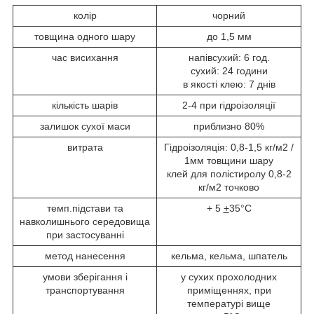
колір
чорний
товщина одного шару
до 1,5 мм
час висихання
напівсухий: 6 год.
сухий: 24 години
в якості клею: 7 днів
кількість шарів
2-4 при гідроізоляції
залишок сухої маси
приблизно 80%
витрата
Гідроізоляція: 0,8-1,5 кг/м
2
/
1мм товщини шару
клей для полістиролу 0,8-2
кг/м
2
точково
темп.підстави та
+ 5
+
35°C
навколишнього середовища
при застосуванні
метод нанесення
кельма, кельма, шпатель
умови зберігання і
у сухих прохолодних
транспортування
приміщеннях, при
температурі вище