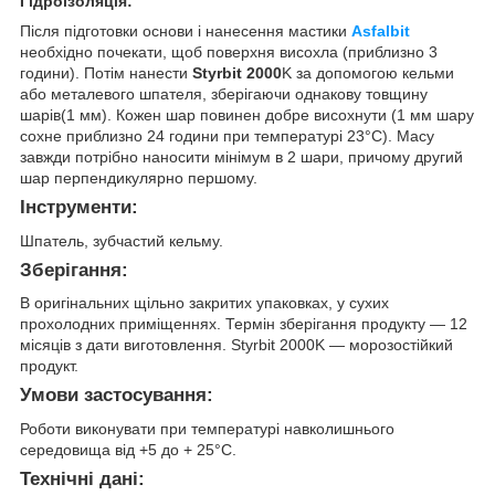
Гідроізоляція:
Після підготовки основи і нанесення мастики
Asfalbit
необхідно почекати, щоб поверхня висохла (приблизно 3
години). Потім нанести
Styrbit 2000
K за допомогою кельми
або металевого шпателя, зберігаючи однакову товщину
шарів(1 мм). Кожен шар повинен добре висохнути (1 мм шару
сохне приблизно 24 години при температурі 23°С). Масу
завжди потрібно наносити мінімум в 2 шари, причому другий
шар перпендикулярно першому.
Інструменти:
Шпатель, зубчастий кельму.
Зберігання:
В оригінальних щільно закритих упаковках, у сухих
прохолодних приміщеннях. Термін зберігання продукту — 12
місяців з дати виготовлення. Styrbit 2000K — морозостійкий
продукт.
Умови застосування:
Роботи виконувати при температурі навколишнього
середовища від +5 до + 25°С.
Технічні дані: