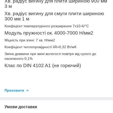
Хв. радіус вигину для плити шириною 900 мм
3 м
Хв. радіус вигину для смуги плити шириною
300 мм 1 м
Коефіцієнт температурного розширення 7x10
-6
/°C
Модуль пружності ок. 4000-7000 Н/мм2
Міцність при згині: 7 хв. Н/мм2
Коефіцієнт теплопровідності λR=0,32 Вт/мК
Зміна довжини при зміні вологості повітря від сухого до
насиченого 0,1%
Клас по DIN 4102 A1 (не горючий)
Приховати
Умови доставки