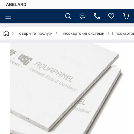
ABELARD
Товари та послуги
Гіпсокартонні системи
Гіпсокарто