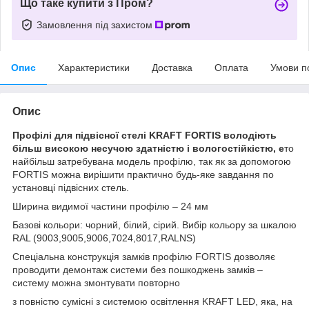
Що таке купити з Пром?
Замовлення під захистом
Опис
Характеристики
Доставка
Оплата
Умови п
Опис
Профілі для підвісної стелі KRAFT FORTIS володіють
більш високою несучою здатністю і вологостійкістю, е
то
найбільш затребувана модель профілю, так як за допомогою
FORTIS можна вирішити практично будь-яке завдання по
установці підвісних стель.
Ширина видимої частини профілю – 24 мм
Базові кольори: чорний, білий, сірий. Вибір кольору за шкалою
RAL (9003,9005,9006,7024,8017,RALNS)
Спеціальна конструкція замків профілю FORTIS дозволяє
проводити демонтаж системи без пошкоджень замків –
систему можна змонтувати повторно
з повністю сумісні з системою освітлення KRAFT LED, яка, на