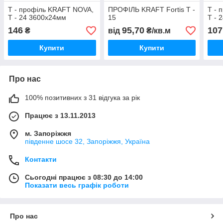
T - профіль KRAFT NOVA,
ПРОФІЛЬ KRAFT Fortis Т -
T - 
Т - 24 3600х24мм
15
Т - 
146
95,70
107
₴
від
₴/кв.м
Купити
Купити
Про нас
100% позитивних з 31 відгука за рік
Працює з 13.11.2013
м. Запоріжжя
південне шосе 32, Запоріжжя, Україна
Контакти
Сьогодні працює з 08:30 до 14:00
Показати весь графік роботи
Про нас