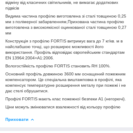
відміну від класичних світильників, не вимагає додаткових
підвісів
Видима частина профілю виготовлена зі сталі товщиною 0,25
мм з полімерної забарвленням,Прихована частина профілю
виготовлена з високоякісної оцинкованої сталі товщиною 0,27
мм
Конструкція з профілю FORTIS витримує вага до 7 кг/кв. м в
найслабшою точці, що розширює можливості його
використання. Профіль відповідає європейським стандартам
EN 13964:2004+A1:2006.
Вологостійкість профілю FORTIS становить RH 100%.
Основний профіль довжиною 3600 мм оснащений пожежним
компенсатором. Це спеціальна виштамповка в профілі, яка
компенсує температурне розширення металу при пожежі і не
дає стелі обрушитися.
Профілі FORTIS мають клас пожежної безпеки А1 (негорючі).
Ціни можуть змінюватися взалежності від кольору профілю
Приховати