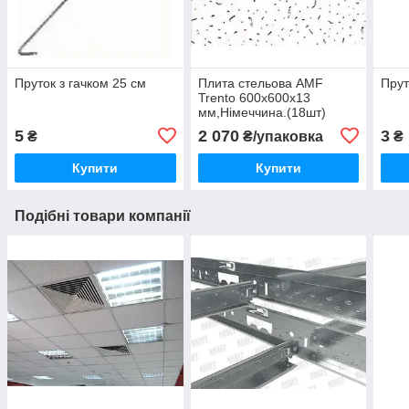
Пруток з гачком 25 см
Плита стельова AMF
Прут
Trento 600х600х13
мм,Німеччина.(18шт)
5
2 070
3
₴
₴/упаковка
₴
Купити
Купити
Подібні товари компанії