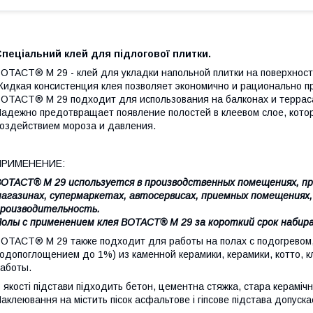
пеціальний клей для підлогової плитки.
OTACT® M 29 - клей для укладки напольной плитки на поверхност
идкая консистенция клея позволяет экономично и рационально пр
OTACT® M 29 подходит для использования на балконах и террас
адежно предотвращает появление полостей в клеевом слое, кото
оздействием мороза и давления.
ПРИМЕНЕНИЕ:
OTACT® M 29 используется в производственных помещениях, пр
агазинах, супермаркетах, автосервисах, приемных помещениях,
роизводительность.
олы с применением клея BOTACT® M 29 за короткий срок набир
OTACT® M 29 также подходит для работы на полах с подогревом, 
одопоглощением до 1%) из каменной керамики, керамики, котто, к
аботы.
 якості підстави підходить бетон, цементна стяжка, стара керамічн
аклеювання на містить пісок асфальтове і гіпсове підстава допуска