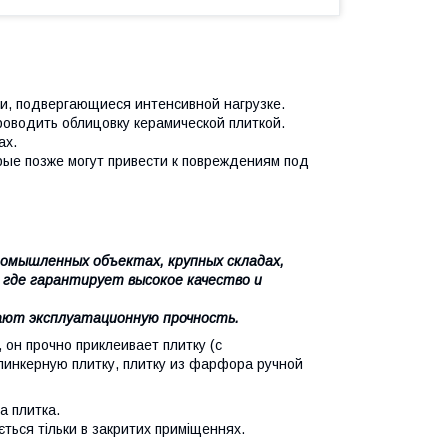
и, подвергающиеся интенсивной нагрузке.
оводить облицовку керамической плиткой.
ах.
рые позже могут привести к повреждениям под
омышленных объектах, крупных складах,
 где гарантирует высокое качество и
ают эксплуатационную прочность.
он прочно приклеивает плитку (с
линкерную плитку, плитку из фарфора ручной
а плитка.
ється тільки в закритих приміщеннях.