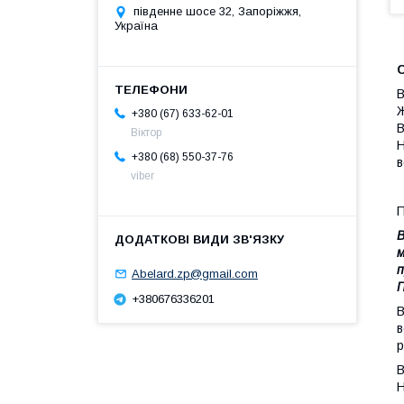
південне шосе 32, Запоріжжя,
Україна
С
B
Ж
+380 (67) 633-62-01
B
Віктор
Н
+380 (68) 550-37-76
в
viber
B
м
п
Abelard.zp@gmail.com
П
+380676336201
B
в
р
В
Н