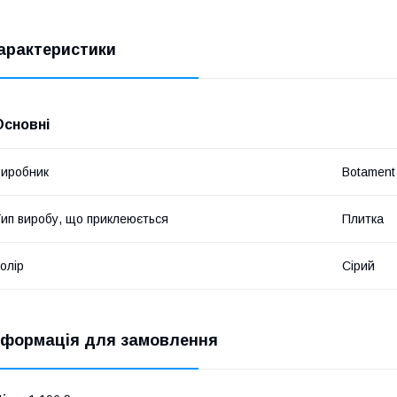
арактеристики
Основні
иробник
Botament
ип виробу, що приклеюється
Плитка
олір
Сірий
нформація для замовлення