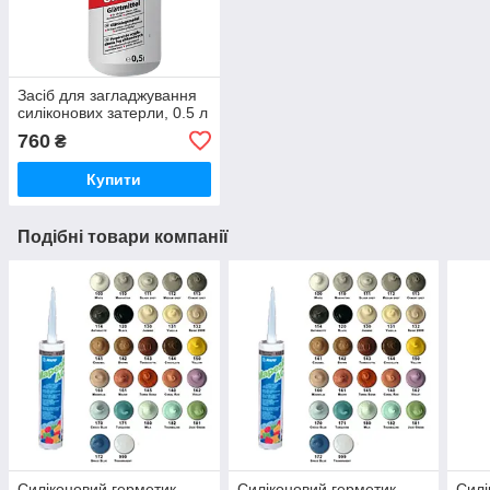
Засіб для загладжування
силіконових затерли, 0.5 л
760
₴
Купити
Подібні товари компанії
Силіконовий герметик
Силіконовий герметик
Силі