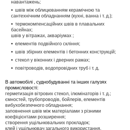
навантажень;
швів між облицюванням керамічною та
сантехнічним обладнанням (кухні, ванна і т. д.);
термокомпенсаційних швів в плавальних
басейнах;
швів у вітражах, акваріумах ;
елементів подвійного скління;
швів збірних елементів і бетонних конструкцій;
стекол у віконних і дверних рамах;
повітроводів, водопровідних труб і т. д.
В автомобілі , суднобудуванні та інших галузях
промисловості:
герметизація вітрових стекол, ілюмінаторів і т. д.;
ємностей, трубопроводів, бойлерів, елементів
вибухобезпечного обладнання;
заповнення швів між матеріалами з різними
коефіцієнтами розширення;
створення ущільнювальних прокладок;
клей і ущільнювач загального використання.