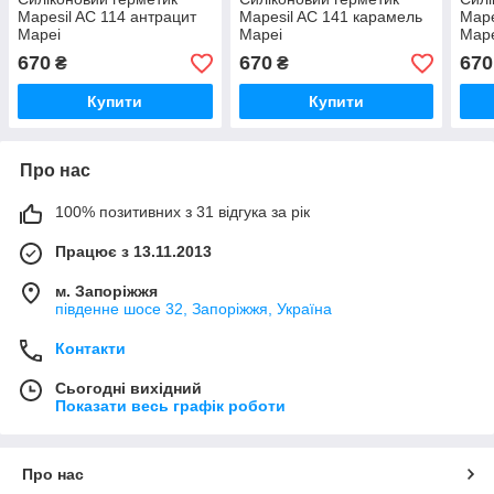
Mapesil AC 114 антрацит
Mapesil AC 141 карамель
Mape
Mapei
Mapei
Map
670
670
670
₴
₴
Купити
Купити
Про нас
100% позитивних з 31 відгука за рік
Працює з 13.11.2013
м. Запоріжжя
південне шосе 32, Запоріжжя, Україна
Контакти
Сьогодні вихідний
Показати весь графік роботи
Про нас