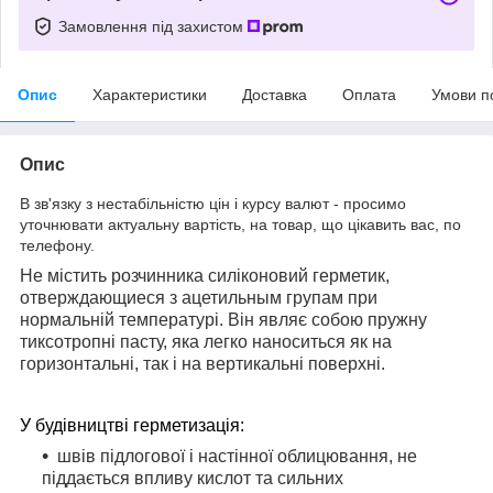
Замовлення під захистом
Опис
Характеристики
Доставка
Оплата
Умови п
Опис
В зв'язку з нестабільністю цін і курсу валют - просимо
уточнювати актуальну вартість, на товар, що цікавить вас, по
телефону.
Не містить розчинника силіконовий герметик,
отверждающиеся з ацетильным групам при
нормальній температурі. Він являє собою пружну
тиксотропні пасту, яка легко наноситься як на
горизонтальні, так і на вертикальні поверхні.
У будівництві герметизація:
швів підлогової і настінної облицювання, не
піддається впливу кислот та сильних