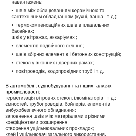
навантажень;
швів між облицюванням керамічною та
сантехнічним обладнанням (кухні, ванна і т. д.);
термокомпенсаційних швів в плавальних
басейнах;
швів у вітражах, акваріумах ;
елементів подвійного скління;
швів збірних елементів і бетонних конструкцій;
стекол у віконних і дверних рамах;
повітроводів, водопровідних труб і т. д.
В автомобілі , суднобудуванні та інших галузях
промисловості:
герметизація вітрових стекол, ілюмінаторів і т. д.;
ємностей, трубопроводів, бойлерів, елементів
вибухобезпечного обладнання;
заповнення швів між матеріалами з різними
коефіцієнтами розширення;
створення ущільнювальних прокладок;
клей і ущільнювач загального використання.