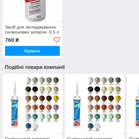
Засіб для загладжування
силіконових затерли, 0.5 л
760
₴
Купити
Подібні товари компанії
Силіконовий герметик
Силіконовий герметик
Силі