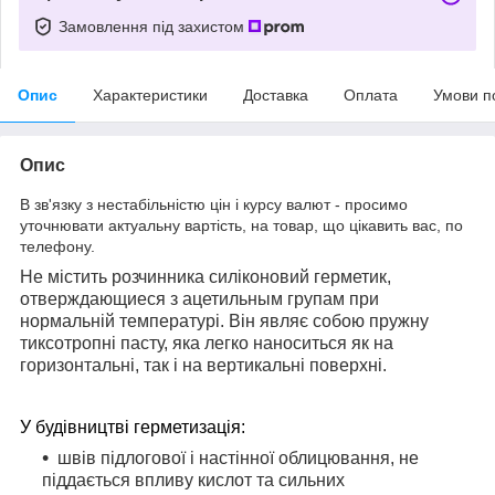
Замовлення під захистом
Опис
Характеристики
Доставка
Оплата
Умови п
Опис
В зв'язку з нестабільністю цін і курсу валют - просимо
уточнювати актуальну вартість, на товар, що цікавить вас, по
телефону.
Не містить розчинника силіконовий герметик,
отверждающиеся з ацетильным групам при
нормальній температурі. Він являє собою пружну
тиксотропні пасту, яка легко наноситься як на
горизонтальні, так і на вертикальні поверхні.
У будівництві герметизація:
швів підлогової і настінної облицювання, не
піддається впливу кислот та сильних