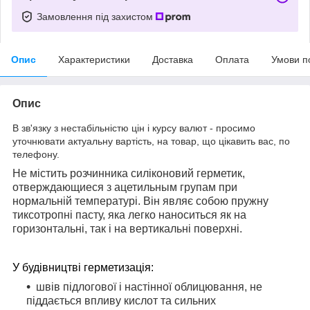
Замовлення під захистом
Опис
Характеристики
Доставка
Оплата
Умови п
Опис
В зв'язку з нестабільністю цін і курсу валют - просимо
уточнювати актуальну вартість, на товар, що цікавить вас, по
телефону.
Не містить розчинника силіконовий герметик,
отверждающиеся з ацетильным групам при
нормальній температурі. Він являє собою пружну
тиксотропні пасту, яка легко наноситься як на
горизонтальні, так і на вертикальні поверхні.
У будівництві герметизація:
швів підлогової і настінної облицювання, не
піддається впливу кислот та сильних