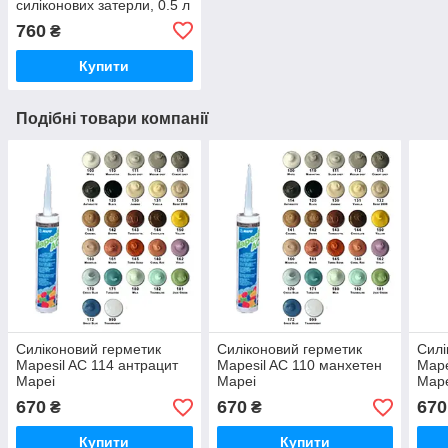
силіконових затерли, 0.5 л
760
₴
Купити
Подібні товари компанії
Силіконовий герметик
Силіконовий герметик
Силі
Mapesil AC 114 антрацит
Mapesil AC 110 манхетен
Mape
Mapei
Mapei
Map
670
670
670
₴
₴
Купити
Купити