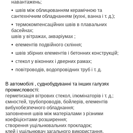
навантажень;
швів між облицюванням керамічною та
сантехнічним обладнанням (кухні, ванна і т. д.);
термокомпенсаційних швів в плавальних
басейнах;
швів у вітражах, акваріумах ;
елементів подвійного скління;
швів збірних елементів і бетонних конструкцій;
стекол у віконних і дверних рамах;
повітроводів, водопровідних труб і т. д.
В автомобілі , суднобудуванні та інших галузях
промисловості:
герметизація вітрових стекол, ілюмінаторів і т. д.;
ємностей, трубопроводів, бойлерів, елементів
вибухобезпечного обладнання;
заповнення швів між матеріалами з різними
коефіцієнтами розширення;
створення ущільнювальних прокладок;
клей і ущільнювач загального використання.