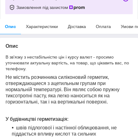
Замовлення під захистом
Опис
Характеристики
Доставка
Оплата
Умови п
Опис
В зв'язку з нестабільністю цін і курсу валют - просимо
уточнювати актуальну вартість, на товар, що цікавить вас, по
телефону.
Не містить розчинника силіконовий герметик,
отверждающиеся з ацетильным групам при
нормальній температурі. Він являє собою пружну
тиксотропні пасту, яка легко наноситься як на
горизонтальні, так і на вертикальні поверхні.
У будівництві герметизація:
швів підлогової і настінної облицювання, не
піддається впливу кислот та сильних