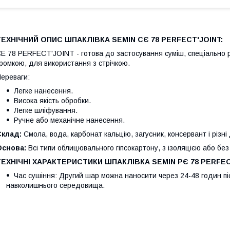
ТЕХНІЧНИЙ ОПИС ШПАКЛІВКА SEMIN CЄ 78 PERFECT'JOINT:
E 78 PERFECT'JOINT - готова до застосування суміш, спеціально р
ромкою, для використання з стрічкою.
ереваги:
Легке нанесення.
Висока якість обробки.
Легке шліфування.
Ручне або механічне нанесення.
Склад:
Смола, вода, карбонат кальцію, загусник, консервант і різні
Основа:
Всі типи облицювального гіпсокартону, з ізоляцією або без 
ТЕХНІЧНІ ХАРАКТЕРИСТИКИ
ШПАКЛІВКА
SEMIN РЄ 78 PERFEC
Час сушіння: Другий шар можна наносити через 24-48 годин піс
навколишнього середовища.