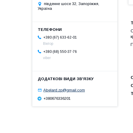
південне шосе 32, Запоріжжя,
Україна
C
к
+380 (67) 633-62-01
Віктор
П
+380 (68) 550-37-76
viber
Abelard.zp@gmail.com
+380676336201