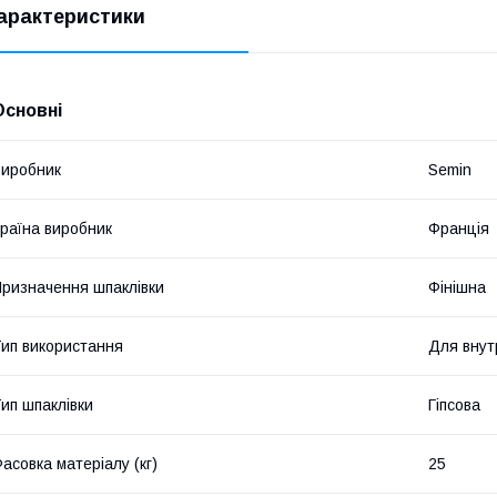
арактеристики
Основні
иробник
Semin
раїна виробник
Франція
ризначення шпаклівки
Фінішна
ип використання
Для внут
ип шпаклівки
Гіпсова
асовка матеріалу (кг)
25