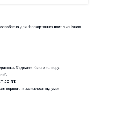
озроблена для гіпсокартонних плит з конічною
 домішки. З'єднання білого кольору.
неї.
T'JOINT
:
ля першого, в залежності від умов