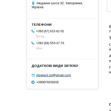
південне шосе 32, Запоріжжя,
Україна
В
т
+380 (67) 633-62-01
Віктор
+380 (68) 550-37-76
С
viber
н
А
н
Г
н
Abelard.zp@gmail.com
+380676336201
А