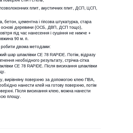
гипсоволоконних плит, акустичних плит, ДСП, ЦСП,
іка, бетон, цементна і гіпсова штукатурка, стара
на основі деревини (ОСБ, ДВП, ДСП тощо),
повітря під час нанесення і сушіння не нижче +
овжина 90 м. п.
 робити двома методами:
жий шар шпаклівки CE 78 RAPIDE. Потім, відразу
гнення необхідного результату, стрічка-сітка
клівки CE 78 RAPIDE. Після висихання шпаклівки
щу.
у, вирівняну поверхню за допомогою клею ПВА,
необхідно нанести клей на готову поверхню, потім
 поверхні. Після висихання клею, можна нанести
всю площу.