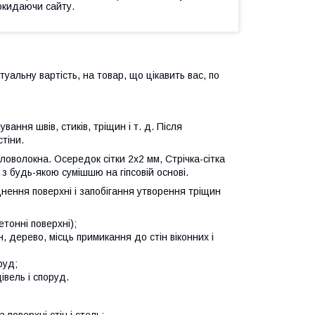
окидаючи сайту.
туальну вартість, на товар, що цікавить вас, по
ння швів, стиків, тріщин і т. д. Після
тіни.
оволокна. Осередок сітки 2х2 мм, Стрічка-сітка
з будь-якою сумішшю на гіпсовій основі.
нення поверхні і запобігання утворення тріщин
етонні поверхні);
, дерево, місць примикання до стін віконних і
руд;
івель і споруд.
поверхні стін і стель;