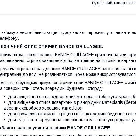
будь-який товар не п
 зв'язку з нестабільністю цін і курсу валют - просимо уточнювати ак
елефону.
ТЕХНІЧНИЙ ОПИС СТРІЧКИ BANDE GRILLAGEE:
трічка-сітка зі скловолокна BANDE GRILLAGEE призначена для армува
аклеювання, стрічка захищає від поява тріщин на готовій поверхні с
рмуюча стрічка-сітка для швів BANDE GRILLAGEE виготовлена зі скл
ейтральна до воді не розчиняється. Вона може використовуватися 
оловною функцією армуючої стрічки-сітки BANDE GRILLAGEE є зміц
а поверхні стін і стель всередині будівель і споруд:
для зміцнення стиків однорідних матеріалів (обштукатурені і б
для зміцнення стиків поверхонь з різнорідних матеріалів (бетон
дверних коробок з хорошою адгезією).
для проклеювання кутів, тріщин і швів всередині будинків і спо
для суцільного армування поверхонь стель і стін усередині буд
Область застосування стрічки BANDE GRILLAGEE:
рмування всередині шарів шпаклівки або штукатурки, наносяться на 