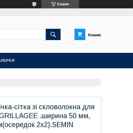
Кошик
Кошик
АЛЕРЕЯ
чка-сітка зі скловолокна для
GRILLAGEE .ширина 50 мм,
м(осередок 2х2).SEMIN