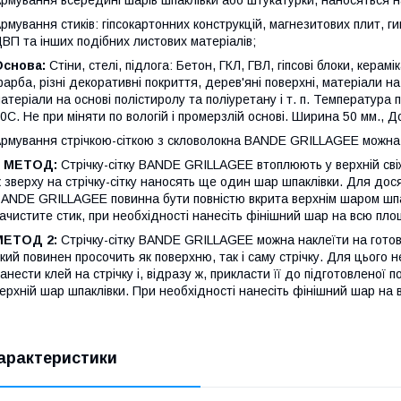
рмування стиків: гіпсокартонних конструкцій, магнезитових плит, 
ВП та інших подібних листових матеріалів;
Основа:
Стіни, стелі, підлога: Бетон, ГКЛ, ГВЛ, гіпсові блоки, керам
арба, різні декоративні покриття, дерев'яні поверхні, матеріали 
атеріали на основі полістиролу та поліуретану і т. п. Температура 
0С. Не при міняти по вологій і промерзлій основі. Ширина 50 мм., Д
рмування стрічкою-сіткою з скловолокна BANDE GRILLAGEE можна
1 МЕТОД:
Стрічку-сітку BANDE GRILLAGEE втоплюють у верхній сві
 зверху на стрічку-сітку наносять ще один шар шпаклівки. Для дося
ANDE GRILLAGEE повинна бути повністю вкрита верхнім шаром шпа
ачистите стик, при необхідності нанесіть фінішний шар на всю пло
МЕТОД 2:
Стрічку-сітку BANDE GRILLAGEE можна наклеїти на готов
кий повинен просочить як поверхню, так і саму стрічку. Для цього 
анести клей на стрічку і, відразу ж, прикласти її до підготовленої
ерхній шар шпаклівки. При необхідності нанесіть фінішний шар на 
арактеристики