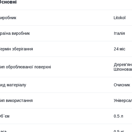
Основні
иробник
Litokol
раїна виробник
Італія
ермін зберігання
24 міс
Дерев'ян
ип оброблюваної поверхні
Шпонован
ид матеріалу
Очисник
ип використання
Універса
б`єм
0.5 л
ага
0.5 кг