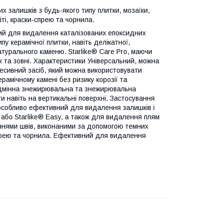
 залишків з будь-якого типу плитки, мозаїки,
і, краски-спрею та чорнила.
ний для видалення каталізованих епоксидних
пу керамічної плитки, навіть делікатної,
атурального каменю. Starlike® Care Pro, маючи
ях та зовні. Характеристики Універсальний, можна
ресивний засіб, який можна використовувати
рамічному камені без ризику корозії та
Відмінна знежирювальна та знежирювальна
ти навіть на вертикальні поверхні. Застосування
 особливо ефективний для видалення залишків і
l або Starlike® Easy, а також для видалення плям
ннями швів, виконаними за допомогою темних
прею та чорнила. Ефективний для видалення