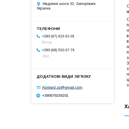
південне шосе 32, Запоріжжя,
О
Україна
м
О
п
н
в
+380 (67) 633-62-01
в
Віктор
н
+380 (68) 550-37-76
п
viber
з
З
з
н
ц
з
Abelard.zp@gmail.com
+380676336201
Х