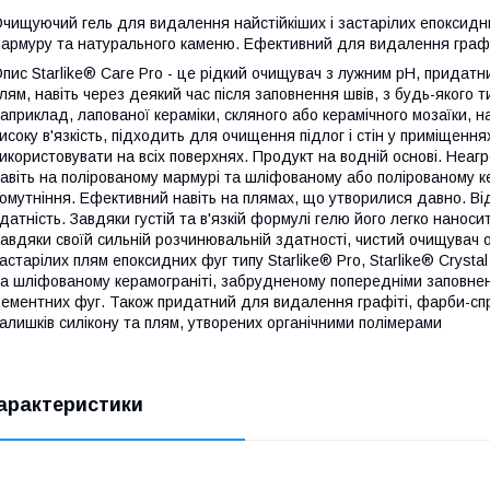
чищуючий гель для видалення найстійкіших і застарілих епоксидних
армуру та натурального каменю. Ефективний для видалення графіт
пис Starlike® Care Pro - це рідкий очищувач з лужним pH, придат
лям, навіть через деякий час після заповнення швів, з будь-якого ти
априклад, лапованої кераміки, скляного або керамічного мозаїки, н
исоку в'язкість, підходить для очищення підлог і стін у приміщенн
икористовувати на всіх поверхнях. Продукт на водній основі. Неаг
авіть на полірованому мармурі та шліфованому або полірованому ке
омутніння. Ефективний навіть на плямах, що утворилися давно. 
датність. Завдяки густій та в'язкій формулі гелю його легко наноси
авдяки своїй сильній розчинювальній здатності, чистий очищувач
астарілих плям епоксидних фуг типу Starlike® Pro, Starlike® Crysta
а шліфованому керамограніті, забрудненому попередніми заповне
ементних фуг. Також придатний для видалення графіті, фарби-с
алишків силікону та плям, утворених органічними полімерами
арактеристики