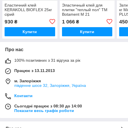
Еластичний клей
Эластичный клей для
Зати
KERAKOLL BIOFLEX 25кг
плитки "теплый пол" ТМ
кг 
сірий
Botament M 21
PLUS
Gr25кг,белый
930
1 066
450
₴
₴
Купити
Купити
Про нас
100% позитивних з 31 відгука за рік
Працює з 13.11.2013
м. Запоріжжя
південне шосе 32, Запоріжжя, Україна
Контакти
Сьогодні працює з 08:30 до 14:00
Показати весь графік роботи