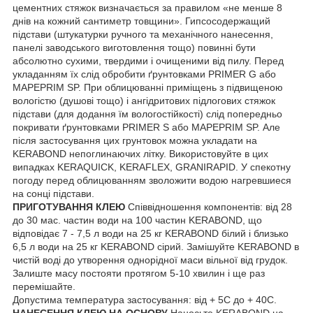
цементних стяжок визначається за правилом «не менше 8
днів на кожний сантиметр товщини». Гипсосодержащий
підстави (штукатурки ручного та механічного нанесення,
панелі заводського виготовлення тощо) повинні бути
абсолютно сухими, твердими і очищеними від пилу. Перед
укладанням їх слід обробити ґрунтовками PRIMER G або
MAPEPRIM SP. При облицюванні приміщень з підвищеною
вологістю (душові тощо) і ангідритових підлогових стяжок
підстави (для додання їм вологостійкості) слід попередньо
покривати ґрунтовками PRIMER S або MAPEPRIM SP. Але
після застосування цих грунтовок можна укладати на
KERABOND непоглинаючих літку. Використовуйте в цих
випадках KERAQUICK, KERAFLEX, GRANIRAPID. У спекотну
погоду перед облицюванням зволожити водою нагревшиеся
на сонці підстави.
ПРИГОТУВАННЯ КЛЕЮ
Співвідношення компонентів: від 28
до 30 мас. частин води на 100 частин KERABOND, що
відповідає 7 - 7,5 л води на 25 кг KERABOND білий і близько
6,5 л води на 25 кг KERABOND сірий. Замішуйте KERABOND в
чистій воді до утворення однорідної маси вільної від грудок.
Залиште масу постояти протягом 5-10 хвилин і ще раз
перемішайте.
Допустима температура застосування: від + 5С до + 40С.
НАНЕСЕННЯ КЛЕЮ НА ОСНОВУ
Наносьте KERABOND на