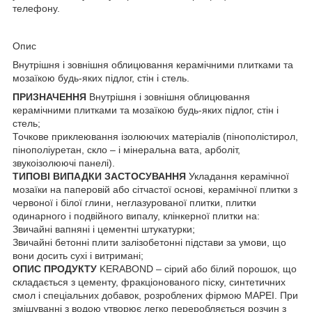
телефону.
Опис
Внутрішня і зовнішня облицювання керамічними плитками та
мозаїкою будь-яких підлог, стін і стель.
ПРИЗНАЧЕННЯ
Внутрішня і зовнішня облицювання
керамічними плитками та мозаїкою будь-яких підлог, стін і
стель;
Точкове приклеювання ізолюючих матеріалів (пінополістирол,
пінополіуретан, скло – і мінеральна вата, арболіт,
звукоізолюючі панелі).
ТИПОВІ ВИПАДКИ ЗАСТОСУВАННЯ
Укладання керамічної
мозаїки на паперовій або сітчастої основі, керамічної плитки з
червоної і білої глини, неглазурованої плитки, плитки
одинарного і подвійного випалу, клінкерної плитки на:
Звичайні вапняні і цементні штукатурки;
Звичайні бетонні плити залізобетонні підстави за умови, що
вони досить сухі і витримані;
ОПИС ПРОДУКТУ
KERABOND – сірий або білий порошок, що
складається з цементу, фракціонованого піску, синтетичних
смол і спеціальних добавок, розроблених фірмою MAPEI. При
змішуванні з водою утворює легко переробляється розчин з