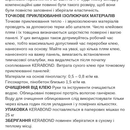
компенсаційні шви повинні бути такого розміру, щоб вони
були повністю заповнені і зберігали еластичність.
ТОЧКОВЕ ПРИКЛЕЮВАННЯ ІЗОЛЮЮЧИХ МАТЕРІАЛІВ
Точкове приклеювання тепло - і звукоізолюючих матеріалів
проводять за допомогою терки або шпателя. Число клейових
плям і їх товщина визначаються шорсткістю поверхні і вагою
панелі. У цих випадках також дотримуйтесь робочий час
клею, тобто максимально допустимий час переробки клею,
нанесеного на основу. Майте на увазі, що кілька плям клею,
нанесеного на важку панель, вимагають встановлення
тимчасової опалубки, яка видаляється після початку
схоплювання KERABOND. Витрата сухого клею при точковому
приклеюванні панелей:
Матеріали на основі пінопласту: 0,5 – 0,8 кг/м кв.
Гіпсокартон, пінобетон:близько 1,5 кг/м кв.
ОЧИЩЕННЯ ВІД КЛЕЮ
Руки та інструменти очищаються
водою. Облицьовані поверхні протріть вологою ганчіркою.
Воду для очищення облицювання слід використовувати тільки
через кілька годин після укладання і у помірних кількостях.
УПАКОВКА
KERABOND поставляється в паперових мішках по
25 кг
ЗБЕРІГАННЯ
KERABOND повинен зберігатися в сухому і
теплому місці.