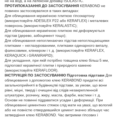
не на воді, а на латексній добавці ISOLASTIC.
ПРОТИПОКАЗАННЯ ДО ЗАСТОСУВАННЯ
KERABOND не
повинен застосовуватися в таких випадках:
Для облицювання керамічною плиткою гіпсокартону
(використовуйте ADESILEX P22 або KERAFLEX) і металевих
поверхонь (використовуйте KERALASTIC);
Для облицювання керамічною плиткою які деформуються
підстав (дерево, азбоцемент тощо);
Для облицювання непоглинаючих підстав непоглощающими
плитками – неглазурованими, плитками одинарного випалу,
фаянсовими, клінкером і т. д. (використовуйте KERAFLEX,
KERAQUICK і GRANIRAPID);
Для укладання, при якій потрібно товщина клею більш 5 мм,
підлогової керамічної плитки і природного каменю
(використовуйте KERAFLOOR).
ІНСТРУКЦІЯ ПО ЗАСТОСУВАННЮ
Підготовка підстави
Для
облицювання з допомогою клею KERABOND придатні всі
загальноприйняті в будівництві підстави, за умови, що вони
рівні, міцні, тверді і очищені від слідів незакрепленной
штукатурки, розчину, жиру, масла, фарби, мастики і т. д.
Основи не повинні піддаватися усадки і деформації. При
облицюванні цементних стяжок слід мати на увазі, що вологий
або не повністю отвердевшийся цемент значно збільшує час
затвердіння клею KERABOND. Час витримки гіпсових і