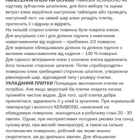
підставу зубчастим шпателем, для його вибору та оцінки
витрат клею керуйтеся наступною таблицею або проведіть
наступний тест: на свіжий шар клею укладіть плитку,
притисніть її і відразу ж відірвіть.
На тильній стороні плитки повинна бути покрита клеєм:
Для внутрішніх стін і для ділянок підлоги з невеликим
навантаженням від ходіння – приблизно 2/3 поверхні;
Для зовнішніх облицьованих ділянок та ділянок підлоги з
великим навантаженням від ходіння – 100 % поверхні.
Для гарного зв'язування клею з основою злегка вдавлюють
його тильною стороною шпателя. Потім «пробороздите»
поверхню клею гребінцевої стороною шпателя, утворюючи
рівномірний шар, відповідний типу і розміру плитки.
УКЛАДАННЯ ПЛИТКИ
Попереднє зволоження плитки не
потрібно. Але якщо зворотний бік плитки покрита пилом,
промийте чистою водою. Для того, щоб плитка добре
приклеїлася, вдавлюють її у клей із зусиллям. При нормальній
температурі і вологості KERABOND, нанесений на
облицуемую поверхню, знаходиться в робочому стані 20 - 30
хвилин. Однак, при несприятливих погодних умовах (на сонці,
сухому вітрі, при високій температурі), а також на сильно
поглинаючих поверхнях, робочий час може значно
скоротитися, аж до декількох хвилин. Для збільшення