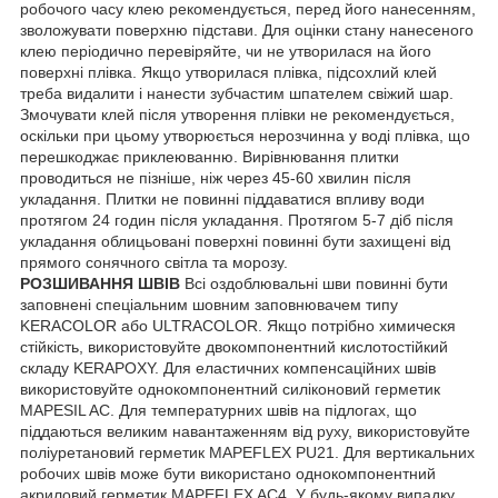
робочого часу клею рекомендується, перед його нанесенням,
зволожувати поверхню підстави. Для оцінки стану нанесеного
клею періодично перевіряйте, чи не утворилася на його
поверхні плівка. Якщо утворилася плівка, підсохлий клей
треба видалити і нанести зубчастим шпателем свіжий шар.
Змочувати клей після утворення плівки не рекомендується,
оскільки при цьому утворюється нерозчинна у воді плівка, що
перешкоджає приклеюванню. Вирівнювання плитки
проводиться не пізніше, ніж через 45-60 хвилин після
укладання. Плитки не повинні піддаватися впливу води
протягом 24 годин після укладання. Протягом 5-7 діб після
укладання облицьовані поверхні повинні бути захищені від
прямого сонячного світла та морозу.
РОЗШИВАННЯ ШВІВ
Всі оздоблювальні шви повинні бути
заповнені спеціальним шовним заповнювачем типу
KERACOLOR або ULTRACOLOR. Якщо потрібно химическя
стійкість, використовуйте двокомпонентний кислотостійкий
складу KERAPOXY. Для еластичних компенсаційних швів
використовуйте однокомпонентний силіконовий герметик
MAPESIL AC. Для температурних швів на підлогах, що
піддаються великим навантаженням від руху, використовуйте
поліуретановий герметик MAPEFLEX PU21. Для вертикальних
робочих швів може бути використано однокомпонентний
акриловий герметик MAPEFLEX AC4. У будь-якому випадку