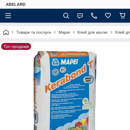
ABELARD
Товари та послуги
Mapei
Клей для кахлю
Клей дл
Топ продажів