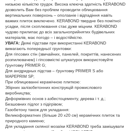
низькою кількістю грудок. Висока клеюча здатність KERABOND
дозволить Вам без проблем проводити облицювання
вертикальних поверхонь – оползаніе і відпадіння навіть
важких плиток виключено. KERABOND твердне без помітної
усадки, після схоплювання стає дуже міцним. KERABOND
чудово прилипає до всіх загальноприйнятих будівельних
матеріалів, має погодо – і водостійкістю.
УВАГА:
Деякі підстави при використанні KERABOND
вимагають попередньої грунтовки:
Для гіпсових стін (звичайних, панелей, покриттів, нанесених
розпилювачем) і гіпсовмісткі штукатурок використовуйте
ґрунтовку PRIMER G;
Для ангдридных підстав – ґрунтовку PRIMER S або
MAPEPRIM SP;
При облицюванні керамічною плиткою:
Збірних залізобетонних конструкцій промислового
виробництва;
Деформівних основ з азбестоцементу, дерева і т. д.;
Безшовних підлог з підігрівом;
Газобетону також для укладання:
Великоформатних (більше 20 х20 см) керамічних плиток та
природного каменю;
Для укладання скляної мозаїки KERABOND треба замішувати