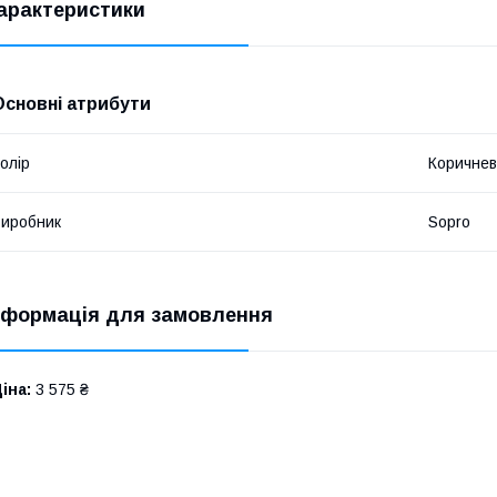
арактеристики
Основні атрибути
олір
Коричне
иробник
Sopro
нформація для замовлення
іна:
3 575 ₴