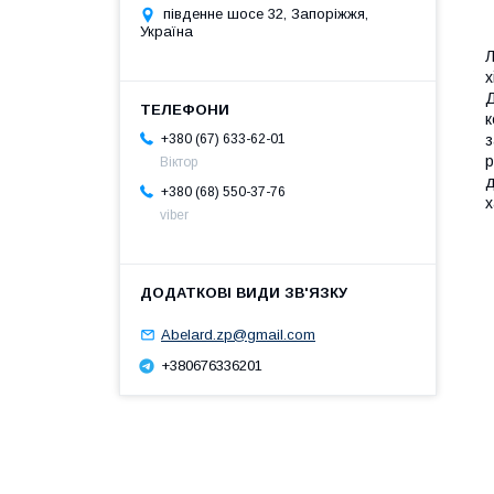
південне шосе 32, Запоріжжя,
Україна
Л
х
Д
к
з
+380 (67) 633-62-01
р
Віктор
д
+380 (68) 550-37-76
х
viber
Abelard.zp@gmail.com
+380676336201