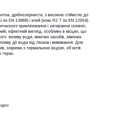
ентна, дрібнозерниста, з високою стійкістю до
G по EN 13888) і клей (клас R2 T по EN 12004).
очасного приклеювання і затирання скляної,
ічний, ефектний вигляд, особливо в місцях, що
ого впливу води, миючих засобів, хімічних
впливу дії води під тиском і вимивання. Для
ів, зокрема з термальною водою, об’єктів
і терас.
Sopro