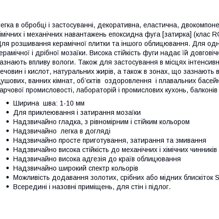
егка в обробці і застосуванні, декоративна, еластична, двокомпон
імічних і механічних навантажень епоксидна фуга [затирка] (клас R
ля розшивання керамічної плитки та іншого облицювання. Для одн
ерамічної і дрібної мозаїки. Висока стійкість фуги надає їй довгов
азнають впливу вологи. Також для застосування в місцях інтенсивн
ечовин і кислот, натуральних жирів, а також в зонах, що зазнають 
ушових, ванних кімнат, об’єктів оздоровлення і плавальних басейн
арчової промисловості, лабораторій і промислових кухонь, балконів 
Ширина шва: 1-10 мм
Для приклеювання і затирання мозаїки
Надзвичайно гладка, з рівномірним і стійким кольором
Надзвичайно легка в догляді
Надзвичайно просте приготування, затирання та змивання
Надзвичайно висока стійкість до механічних і хімічних чинників
Надзвичайно висока адгезія до країв облицювання
Надзвичайно широкий спектр кольорів
Можливість додавання золотих, срібних або мідних блискіток 
Всередині і назовні приміщень, для стін і підлог.