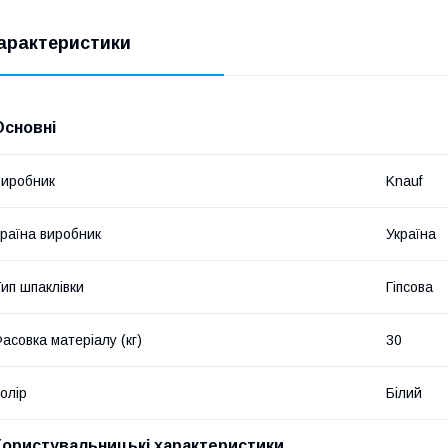
арактеристики
Основні
иробник
Knauf
раїна виробник
Україна
ип шпаклівки
Гіпсова
асовка матеріалу (кг)
30
олір
Білий
Користувальницькі характеристики