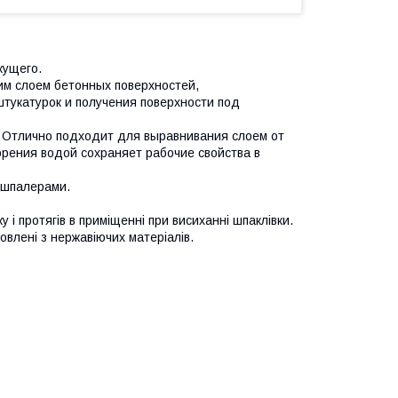
жущего.
м слоем бетонных поверхностей,
штукатурок и получения поверхности под
 Отлично подходит для выравнивания слоем от
орения водой сохраняет рабочие свойства в
 шпалерами.
і протягів в приміщенні при висиханні шпаклівки.
товлені з нержавіючих матеріалів.