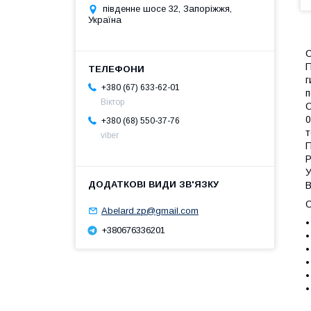
південне шосе 32, Запоріжжя,
Україна
С
П
г
+380 (67) 633-62-01
п
Віктор
О
0
+380 (68) 550-37-76
т
viber
П
Р
У
В
О
Abelard.zp@gmail.com
•
+380676336201
•
•
•
•
•