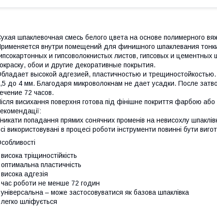
ухая шпаклевочная смесь белого цвета на основе полимерного вя
рименяется внутри помещений для финишного шпаклевания тонки
ипсокартонных и гипсоволокнистых листов, гипсовых и цементных 
окраску, обои и другие декоративные покрытия.
бладает высокой адгезией, пластичностью и трещиностойкостью.
,5 до 4 мм. Благодаря микроволокнам не дает усадки. После затв
ечение 72 часов.
ісля висихання поверхня готова під фінішне покриття фарбою або
екомендації:
никати попадання прямих сонячних променів на невисохлу шпаклівку 
сі використовувані в процесі роботи інструменти повинні бути виго
собливості
 висока тріщиностійкість
 оптимальна пластичність
 висока адгезія
 час роботи не менше 72 годин
 універсальна – може застосовуватися як базова шпаклівка
 легко шліфується