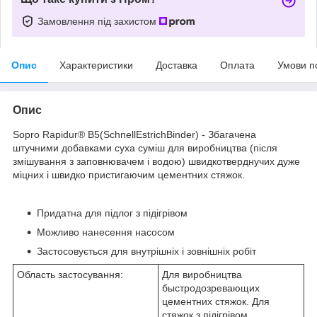
Замовлення під захистом
Опис
Характеристики
Доставка
Оплата
Умови п
Опис
Sopro Rapidur® B5(SchnellEstrichBinder) - Збагачена
штучними добавками суха суміш для виробництва (після
змішування з заповнювачем і водою) швидкотверднучих дуже
міцних і швидко пристигаючим цементних стяжок.
Придатна для підлог з підігрівом
Можливо нанесення насосом
Застосовується для внутрішніх і зовнішніх робіт
Область застосування:
Для виробництва
быстродозревающих
цементних стяжок. Для
стяжок з підігрівом,