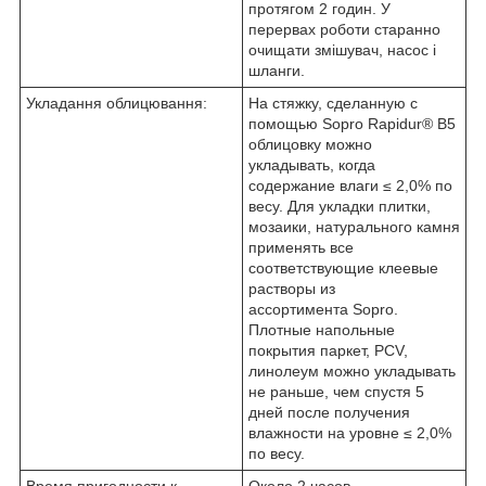
протягом 2 годин. У
перервах роботи старанно
очищати змішувач, насос і
шланги.
Укладання облицювання:
На стяжку, сделанную с
помощью Sopro Rapidur
®
В5
облицовку можно
укладывать, когда
содержание влаги ≤ 2,0% по
весу. Для укладки плитки,
мозаики, натурального камня
применять все
соответствующие клеевые
растворы из
ассортимента Sopro.
Плотные напольные
покрытия паркет, PCV,
линолеум можно укладывать
не раньше, чем спустя 5
дней после получения
влажности на уровне ≤ 2,0%
по весу.
Время пригодности к
Около 2 часов.