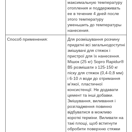
максимальную температуру
отопления и поддерживать
ее в течение 4 дней после
этого температуру
уменьшить до температуры
нанесения.
Способ применения:
Для розмішування розчину
придатні всі загальнодоступні
змішувачі для стяжок і
пристрої для їх нанесення.
Мішок (25 кг) Sopro Rapidur
®
В5 розмішати з 125-150 кг
піску для стяжок (0,4-0,8 мм)
і 6-10 л води до отримання
м'якої, пластичної
консистенції. Не додавати
цемент та інші добавки.
Змішування, виливання і
розгладження повинно
відбуватися в можливо
короткі терміни. Виливати на
такі площі, щоб встигнути
обробити поверхню стяжки