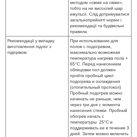
методом «свіже на свіже»,
тобто на не висохлий шар
емульсії. Слід дотримуватися
загальноприйняті норми і
рекомендації та будівельні
правила.
Рекомендації у випадку
При использовании для
виготовлення підлог з
полов с подогревом,
підігрівом:
максимально возможная
температура нагрева пола +
65°С. Перед нанесением
облицовки пол должен
пройти пробный цикл
подогрева и охлаждения
(отопительный протокол).
Пробный подогрев можно
начинать не раньше, чем
через три дня с момента
нанесения стяжки. Пробный
обогрев начать с
температуры 25°С и
поддерживать ее в течение 3
дней. Затем можно включить