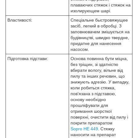
плаваючих стяжок і стяжок на
изолирующем шарі.
Властивості:
Спеціальне быстровяжущее
засіб, легкий в обробці. З
заповнювачем змішується на
будівництві, швидко твердне,
придатне для нанесення
насосом.
Підготовка підстави:
Основа повинна бути міцна,
без тріщин, зі здатністю
вбирати вологу, вільне від
пилу та інших речовин, що
знижують адгезію. У випадку,
коли робиться стяжка,
пов'язана з підставою,
основу необхідно
прошліфувати для
отримання шорсткої
поверхні, очистити від пилу і
покрити препаратом
Sopro
HE
449
. Стяжку
наносити на препарат