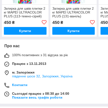
Затирка для швів плитки 2
Затирка для швів плитки 2
Зати
кг MAPEI ULTRACOLOR
кг MAPEI ULTRACOLOR
кг 
PLUS (113-темно-сірий)
PLUS (131-ваніль)
PLUS
450
450
450
₴
₴
Купити
Купити
Про нас
100% позитивних з 31 відгука за рік
Працює з 13.11.2013
м. Запоріжжя
південне шосе 32, Запоріжжя, Україна
Контакти
Сьогодні працює з 08:30 до 14:00
Показати весь графік роботи