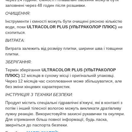
заповнені через 48 годин після розшивки.
ОЧИЩЕННЯ:
Інструменти і ємності можуть бути очищені рясною кількістю
води, поки
ULTRACOLOR PLUS (УЛЬТРАКОЛОР ПЛЮС)
не
схопиться.
ВИТРАТА:
Витрата залежить від розміру плитки, ширини шва і товщини
плитки.
ЗБЕРІГАННЯ:
Термін зберігання
ULTRACOLOR PLUS (УЛЬТРАКОЛОР
ПЛЮС)
12 місяців в сухому місці і оригінальній упаковці.
Через 12 місяців час схоплювання може збільшуватися, але
без зміни кінцевих характеристик.
ІНСТРУКЦІЯ З ТЕХНІКИ БЕЗПЕКИ:
Продукт містить спеціальні гідравлічні в'яжучі, які в контакті з
потім і інший тілесної вологою можуть викликати дратівливу
лужну реакцію. Використовуйте захисні рукавички та окуляри.
Для отримання більш повної інформації, будь ласка,
зверніться до паспорта безпеки.