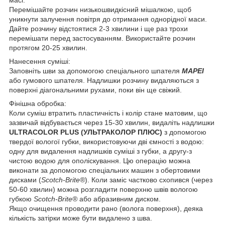
масі.
Перемішайте розчин низькошвидкісний мішалкою, щоб
уникнути залучення повітря до отримання однорідної маси.
Дайте розчину відстоятися 2-3 хвилини і ще раз трохи
перемішати перед застосуванням. Використайте розчин
протягом 20-25 хвилин.
Нанесення суміші:
Заповніть шви за допомогою спеціального шпателя
MAPEI
або гумового шпателя. Надлишки розчину видаляються з
поверхні діагональними рухами, поки він ще свіжий.
Фінішна обробка:
Коли суміш втратить пластичність і колір стане матовим, що
зазвичай відбувається через 15-30 хвилин, видаліть надлишки
ULTRACOLOR PLUS (УЛЬТРАКОЛОР ПЛЮС)
з допомогою
твердої вологої губки, використовуючи дві ємності з водою:
одну для видалення надлишків суміші з губки, а другу-з
чистою водою для ополіскування. Цю операцію можна
виконати за допомогою спеціальних машин з обертовими
дисками (
Scotch-Brite®
). Коли заміс частково схопився (через
50-60 хвилин) можна розгладити поверхню швів вологою
губкою
Scotch-Brite®
або абразивним диском.
Якщо очищення проводити рано (волога поверхня), деяка
кількість затірки може бути видалено з шва.