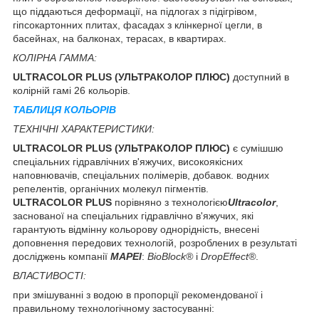
що піддаються деформації, на підлогах з підігрівом,
гіпсокартонних плитах, фасадах з клінкерної цегли, в
басейнах, на балконах, терасах, в квартирах.
КОЛІРНА ГАММА:
ULTRACOLOR PLUS (УЛЬТРАКОЛОР ПЛЮС)
доступний в
колірній гамі 26 кольорів.
ТАБЛИЦЯ КОЛЬОРІВ
ТЕХНІЧНІ ХАРАКТЕРИСТИКИ:
ULTRACOLOR PLUS (УЛЬТРАКОЛОР ПЛЮС)
є сумішшю
спеціальних гідравлічних в'яжучих, високоякісних
наповнювачів, спеціальних полімерів, добавок. водних
репелентів, органічних молекул пігментів.
ULTRACOLOR PLUS
порівняно з технологією
Ultracolor
,
заснованої на спеціальних гідравлічно в'яжучих, які
гарантують відмінну кольорову однорідність, внесені
доповнення передових технологій, розроблених в результаті
досліджень компанії
MAPEI
:
BioBlock®
і
DropEffect®
.
ВЛАСТИВОСТІ:
при змішуванні з водою в пропорції рекомендованої і
правильному технологічному застосуванні: