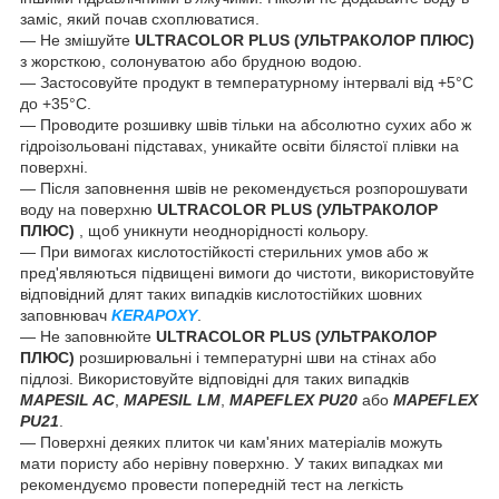
заміс, який почав схоплюватися.
— Не змішуйте
ULTRACOLOR PLUS (УЛЬТРАКОЛОР ПЛЮС)
з жорсткою, солонуватою або брудною водою.
— Застосовуйте продукт в температурному інтервалі від +5°С
до +35°С.
— Проводите розшивку швів тільки на абсолютно сухих або ж
гідроізольовані підставах, уникайте освіти білястої плівки на
поверхні.
— Після заповнення швів не рекомендується розпорошувати
воду на поверхню
ULTRACOLOR PLUS (УЛЬТРАКОЛОР
ПЛЮС)
, щоб уникнути неоднорідності кольору.
— При вимогах кислотостійкості стерильних умов або ж
пред'являються підвищені вимоги до чистоти, використовуйте
відповідний длят таких випадків кислотостійких шовних
заповнювач
KERAPOXY
.
— Не заповнюйте
ULTRACOLOR PLUS (УЛЬТРАКОЛОР
ПЛЮС)
розширювальні і температурні шви на стінах або
підлозі. Використовуйте відповідні для таких випадків
MAPESIL AC
,
MAPESIL LM
,
MAPEFLEX PU20
або
MAPEFLEX
PU21
.
— Поверхні деяких плиток чи кам'яних матеріалів можуть
мати пористу або нерівну поверхню. У таких випадках ми
рекомендуємо провести попередній тест на легкість