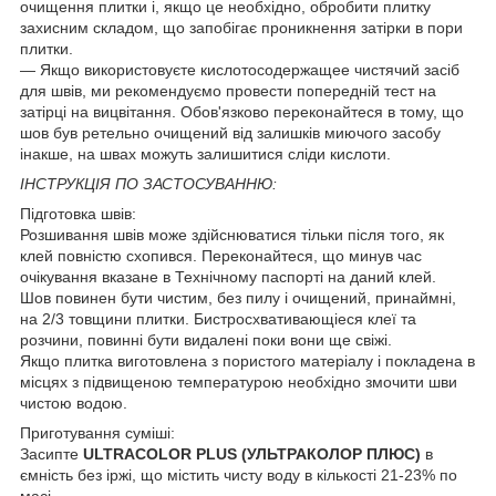
очищення плитки і, якщо це необхідно, обробити плитку
захисним складом, що запобігає проникнення затірки в пори
плитки.
— Якщо використовуєте кислотосодержащее чистячий засіб
для швів, ми рекомендуємо провести попередній тест на
затірці на вицвітання. Обов'язково переконайтеся в тому, що
шов був ретельно очищений від залишків миючого засобу
інакше, на швах можуть залишитися сліди кислоти.
ІНСТРУКЦІЯ ПО ЗАСТОСУВАННЮ:
Підготовка швів:
Розшивання швів може здійснюватися тільки після того, як
клей повністю схопився. Переконайтеся, що минув час
очікування вказане в Технічному паспорті на даний клей.
Шов повинен бути чистим, без пилу і очищений, принаймні,
на 2/3 товщини плитки. Бистросхвативающіеся клеї та
розчини, повинні бути видалені поки вони ще свіжі.
Якщо плитка виготовлена з пористого матеріалу і покладена в
місцях з підвищеною температурою необхідно змочити шви
чистою водою.
Приготування суміші:
Засипте
ULTRACOLOR PLUS (УЛЬТРАКОЛОР ПЛЮС)
в
ємність без іржі, що містить чисту воду в кількості 21-23% по