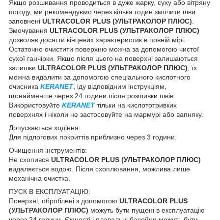
Якщо розшивання проводиться в дуже жарку, суху або вітряну
погоду, ми рекомендуємо через кілька годин змочити шви
заповнені
ULTRACOLOR PLUS (УЛЬТРАКОЛОР ПЛЮС)
.
Змочування
ULTRACOLOR PLUS (УЛЬТРАКОЛОР ПЛЮС)
дозволяє досягти кінцевих характеристик в повній мірі.
Остаточно очистити поверхню можна за допомогою чистої
сухої ганчірки. Якщо після цього на поверхні залишаються
залишки
ULTRACOLOR PLUS (УЛЬТРАКОЛОР ПЛЮС)
, їх
можна видалити за допомогою спеціального кислотного
очисника
KERANET
, іду відповідним інструкціям,
щонайменше через 24 години після розшивки швів.
Використовуйте
KERANET
тільки на кислототривких
поверхнях і ніколи не застосовуйте на мармурі або вапняку.
Допускається ходіння:
Для підлогових покриттів приблизно через 3 години.
Очищення інструментів:
Не схопився
ULTRACOLOR PLUS (УЛЬТРАКОЛОР ПЛЮС)
видаляється водою. Після схоплювання, можлива лише
механічна очистка.
ПУСК В ЕКСПЛУАТАЦІЮ:
Поверхні, оброблені з допомогою
ULTRACOLOR PLUS
(УЛЬТРАКОЛОР ПЛЮС)
можуть бути пущені в експлуатацію
через 24 години. Ємності і плавальні басейни можуть бути