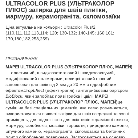
ULTRACOLOR PLUS (УЛЬТРАКОЛОР
ПЛЮС) затирка для швів плитки,
мармуру, керамограніта, скломозаїки
Ціна актуальна на кольори : Ultracolor Plus/2
(110,111,112,113,114; 120; 130-132; 140-145; 160;161;
170,180,182,258,259)
ПРИЗНАЧЕННЯ:
MAPEI ULTRACOLOR PLUS (УЛЬТРАКОЛОР ПЛЮС, МАПЕЙ)
— еластичний, швидкозастигаючий і швидкосохнучий,
модифікований полімерами, невицвітаючий шовний
заповнювач для швів від 2 мм до 20 мм з гідрофобним
ефектом
DropEffect
(ефект краплі) і антигрибковим бар'єром
BioBlock
, який запобігає появі грибка і цвілі.
MAPEI
ULTRACOLOR PLUS (УЛЬТРАКОЛОР ПЛЮС, МАПЕЙ)
це
суміш на базі спеціальних цементів, яка легко розчиняється,
використовується в якості затірки для швів всередині та зовні
приміщень, для підлог і стін для всіх типів керамічної плитки,
мармуру, склоблоків, мозаїки, теракоти, природного каменю,
штучного каменю, керамограніта, скломозаїки та бетонних
плит з обробленою поверхнею. Застосовується на основах,