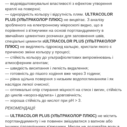
— водовідштовхувальні властивості з ефектом утворення
краплі на поверхні;
— однорідність кольору і відсутність плям.
ULTRACOLOR
PLUS (УЛЬТРАКОЛОР ПЛЮС)
не вицвітає. З аналізу
зробленого на електронному мікроскопі видно, що в
порівнянні з в'яжучими на основі портландцементу в
звичайних цементних розчинах для заповнення швів,
спеціальні цементи в
ULTRACOLOR PLUS (УЛЬТРАКОЛОР
ПЛЮС)
не виділяють гідроксид кальцію, кристали якого є
причиною зміни кольору у процесі;
— стійкість кольору до ультрафіолетових випромінювань і
атмосферним агентам;
— швидкість висипання і легкість видалення;
— готовність до пішого ходіння вже через 3 години;
— рівна щільна поверхня з низьким водопоглинанням і як
наслідок легкої очисної;
— оптимальні опір стирання міцності на стиск і вигин, стійкість
до циклів «мороз-відлига» і довговічність;
— хороша стійкість до кислот при pH > 3.
РЕКОМЕНДАЦІЇ:
—
ULTRACOLOR PLUS (УЛЬТРАКОЛОР ПЛЮС)
не містить
портландцементу і не повинен змішуватися з вапном або
іншими гідравлічними в'яжучими. Ніколи не додавайте воду в