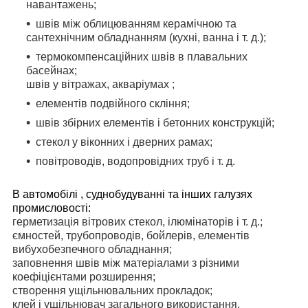
навантажень;
швів між облицюванням керамічною та
сантехнічним обладнанням (кухні, ванна і т. д.);
термокомпенсаційних швів в плавальних
басейнах;
швів у вітражах, акваріумах ;
елементів подвійного скління;
швів збірних елементів і бетонних конструкцій;
стекол у віконних і дверних рамах;
повітроводів, водопровідних труб і т. д.
В автомобілі , суднобудуванні та інших галузях
промисловості:
герметизація вітрових стекол, ілюмінаторів і т. д.;
ємностей, трубопроводів, бойлерів, елементів
вибухобезпечного обладнання;
заповнення швів між матеріалами з різними
коефіцієнтами розширення;
створення ущільнювальних прокладок;
клей і ущільнювач загального використання.