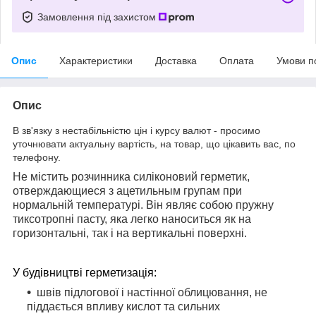
Замовлення під захистом
Опис
Характеристики
Доставка
Оплата
Умови п
Опис
В зв'язку з нестабільністю цін і курсу валют - просимо
уточнювати актуальну вартість, на товар, що цікавить вас, по
телефону.
Не містить розчинника силіконовий герметик,
отверждающиеся з ацетильным групам при
нормальній температурі. Він являє собою пружну
тиксотропні пасту, яка легко наноситься як на
горизонтальні, так і на вертикальні поверхні.
У будівництві герметизація:
швів підлогової і настінної облицювання, не
піддається впливу кислот та сильних