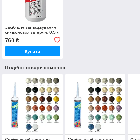
Засіб для загладжування
силіконових затерли, 0.5 л
760
₴
Купити
Подібні товари компанії
Силіконовий герметик
Силіконовий герметик
Силі