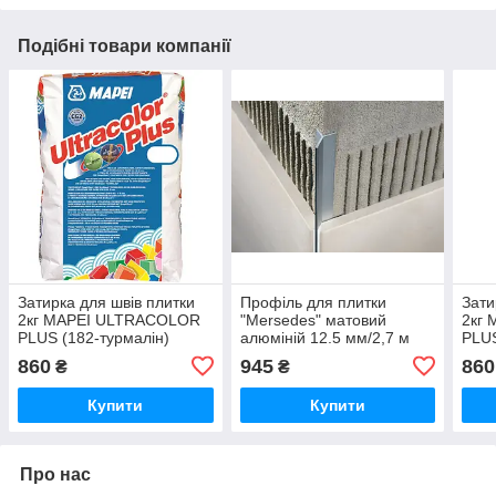
Подібні товари компанії
Затирка для швів плитки
Профіль для плитки
Зати
2кг MAPEI ULTRACOLOR
"Mersedes" матовий
2кг
PLUS (182-турмалін)
алюміній 12.5 мм/2,7 м
PLUS
860
945
860
₴
₴
Купити
Купити
Про нас