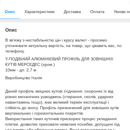
Опис
Характеристики
Доставка
Оплата
Умови п
Опис
В зв'язку з нестабільністю цін і курсу валют - просимо
уточнювати актуальну вартість, на товар, що цікавить вас, по
телефону.
Y-ПОДІБНИЙ АЛЮМІНІЄВИЙ ПРОФІЛЬ ДЛЯ ЗОВНІШНІХ
КУТІВ МЕРСЕДЕС (хром.)
10мм - дл. 2,7 м.
Виробництво Італія.
Даний профіль зміцнює кутові з'єднання, охороняє їх від
різних механічних ушкоджень (стирання, сколів, ударних
навантажень тощо), має великий термін експлуатації і
стійкість до зносу. Профіль призначений для зовнішніх кутів
вертикальних і горизонтальних покриттів.
Використання таких куточків прискорює процес укладання
плитки, дозволяє приховати невеликі похибки, допущені під
час виміру або обрізання плитки. Вони встановлюються у