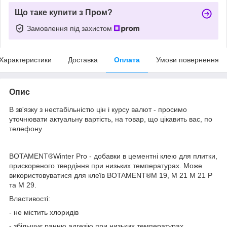
Що таке купити з Пром?
Замовлення під захистом
Характеристики
Доставка
Оплата
Умови повернення
Опис
В зв'язку з нестабільністю цін і курсу валют - просимо
уточнювати актуальну вартість, на товар, що цікавить вас, по
телефону
BOTAMENT®Winter Pro - добавки в цементні клею для плитки,
прискореного твердіння при низьких температурах. Може
використовуватися для клеїв BOTAMENT
®
M 19, M 21 M 21 P
та M 29.
Властивості:
- не містить хлоридів
- збільшує ранню адгезію при низьких температурах