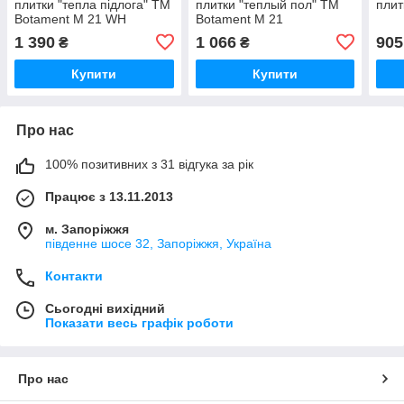
плитки "тепла підлога" ТМ
плитки "теплый пол" ТМ
плит
Botament M 21 WH
Botament M 21
25кг,білий
Gr25кг,белый
1 390
1 066
905
₴
₴
Купити
Купити
Про нас
100% позитивних з 31 відгука за рік
Працює з 13.11.2013
м. Запоріжжя
південне шосе 32, Запоріжжя, Україна
Контакти
Сьогодні вихідний
Показати весь графік роботи
Про нас