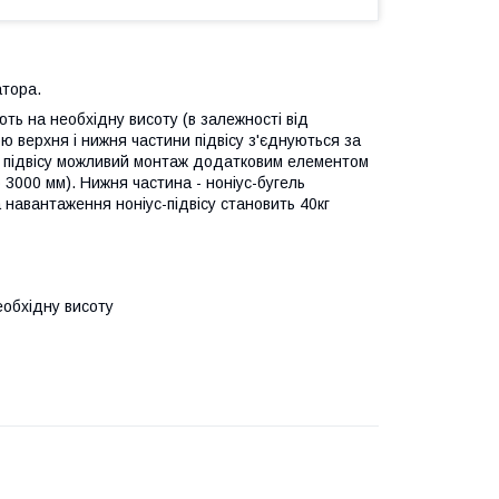
атора.
ють на необхідну висоту (в залежності від
ю верхня і нижня частини підвісу з'єднуються за
ю підвісу можливий монтаж додатковим елементом
 3000 мм). Нижня частина - ноніус-бугель
 навантаження ноніус-підвісу становить 40кг
еобхідну висоту