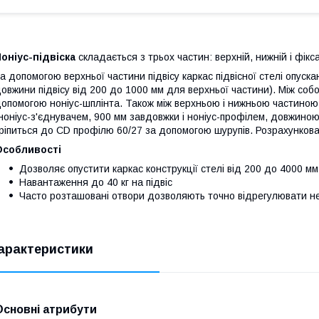
оніус-підвіска
складається з трьох частин: верхній, нижній і фікс
а допомогою верхньої частини підвісу каркас підвісної стелі опуска
овжини підвісу від 200 до 1000 мм для верхньої частини). Між собо
опомогою ноніус-шплінта. Також між верхньою і нижньою частино
ноніус-з'єднувачем, 900 мм завдовжки і ноніус-профілем, довжиною
ріпиться до CD профілю 60/27 за допомогою шурупів. Розрахункова
Особливості
Дозволяє опустити каркас конструкції стелі від 200 до 4000 мм
Навантаження до 40 кг на підвіс
Часто розташовані отвори дозволяють точно відрегулювати н
арактеристики
Основні атрибути