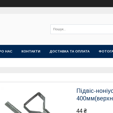
РО НАС
КОНТАКТИ
ДОСТАВКА ТА ОПЛАТА
ФОТОГ
Підвіс-ноніу
400мм(верхн
44 ₴