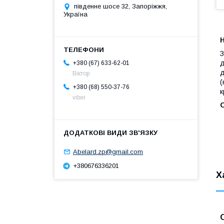
південне шосе 32, Запоріжжя,
Україна
Н
З
д
+380 (67) 633-62-01
д
Віктор
(
+380 (68) 550-37-76
к
viber
Abelard.zp@gmail.com
+380676336201
Х